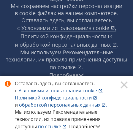
Мы сохраняем настройки персонализации
в cookie‑файлах на вашем компьютере.
Оставаясь здесь, вы соглашаетесь
с
Условиями использования
cookie
,
Политикой конфиденциальности
и
обработкой персональных данных
.
Мы используем Рекомендательные
технологии, их правила применения доступны
по ссылке
.
Подробнее
Оставаясь здесь, вы соглашаетесь
с
Условиями использования
cookie
,
© 1998−2026 «1С‑Рарус» ®. Все права
Политикой конфиденциальности
защищены.
и
обработкой персональных данных
.
Мы используем Рекомендательные
технологии, их правила применения
Сообщить об ошибке
доступны
по ссылке
.
Подробнее