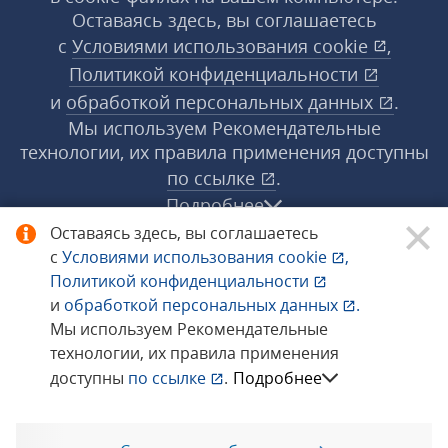
Оставаясь здесь, вы соглашаетесь
с
Условиями использования
cookie
,
Политикой конфиденциальности
и
обработкой персональных данных
.
Мы используем Рекомендательные
технологии, их правила применения доступны
по ссылке
.
Подробнее
Оставаясь здесь, вы соглашаетесь
с
Условиями использования
cookie
,
© 1998−2026 «1С‑Рарус» ®. Все права
Политикой конфиденциальности
защищены.
и
обработкой персональных данных
.
Мы используем Рекомендательные
технологии, их правила применения
Сообщить об ошибке
доступны
по ссылке
.
Подробнее