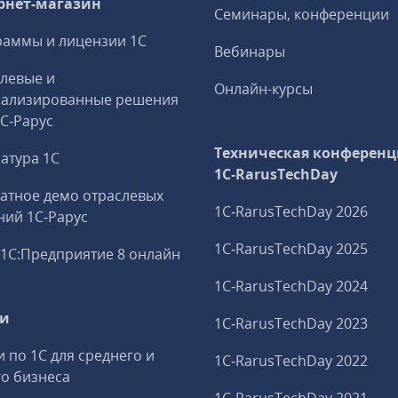
рнет-магазин
Семинары, конференции
аммы и лицензии 1С
Вебинары
левые и
Онлайн-курсы
иализированные решения
1С‑Рарус
Техническая конференц
атура 1С
1C‑RarusTechDay
атное демо отраслевых
1C‑RarusTechDay 2026
ий 1С‑Рарус
1C‑RarusTechDay 2025
1С:Предприятие 8 онлайн
1C‑RarusTechDay 2024
ги
1C‑RarusTechDay 2023
и по 1С для среднего и
1C‑RarusTechDay 2022
о бизнеса