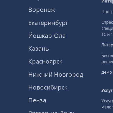
Инте
Воронеж
Прогр
Екатеринбург
Отрас
спец
Йошкар-Ола
1С и 
Литер
Казань
Беспл
Красноярск
решен
Демо 
Нижний Новгород
Новосибирск
Услу
Пенза
Услуг
малог
Ростов-на-Дону