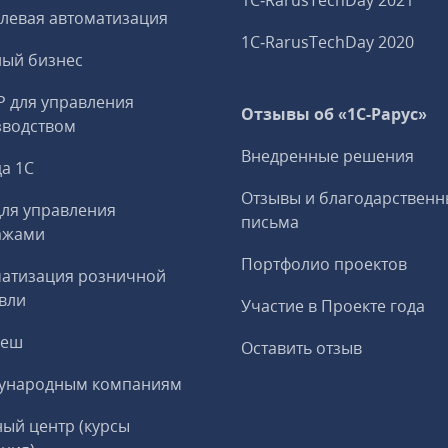
1C‑RarusTechDay 2021
левая автоматизация
1C‑RarusTechDay 2020
ный бизнес
P для управления
Отзывы об «1С-Рарус»
зводством
Внедренные решения
а 1С
Отзывы и благодарственн
ля управления
письма
ажами
Портфолио проектов
матизация розничной
вли
Участие в Проекте года
реш
Оставить отзыв
ународным компаниям
ый центр (курсы