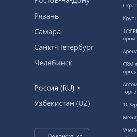
Отрас
Рязань
Круп
Самара
1С:ER
прои
Санкт-Петербург
Аренд
Челябинск
CRM д
прод
Авто
Россия (RU)
торго
Узбекистан (UZ)
1С:Ф
Межд
Учебн
Подписаться