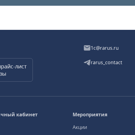
1c@rarus.ru
rarus_contact
прайс-лист
квы
чный кабинет
Мероприятия
Акции