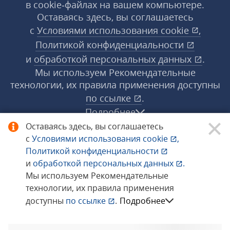
в cookie‑файлах на вашем компьютере.
Оставаясь здесь, вы соглашаетесь
с
Условиями использования
cookie
,
Политикой конфиденциальности
и
обработкой персональных данных
.
Мы используем Рекомендательные
технологии, их правила применения доступны
по ссылке
.
Подробнее
Оставаясь здесь, вы соглашаетесь
с
Условиями использования
cookie
,
© 1998−2026 «1С‑Рарус» ®. Все права
Политикой конфиденциальности
защищены.
и
обработкой персональных данных
.
Мы используем Рекомендательные
технологии, их правила применения
Сообщить об ошибке
доступны
по ссылке
.
Подробнее