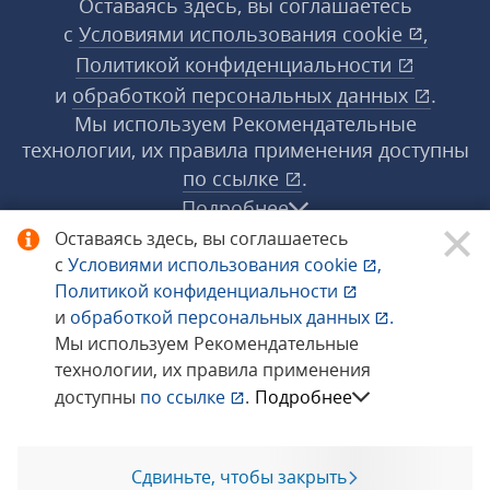
Оставаясь здесь, вы соглашаетесь
с
Условиями использования
cookie
,
Политикой конфиденциальности
и
обработкой персональных данных
.
Мы используем Рекомендательные
технологии, их правила применения доступны
по ссылке
.
Подробнее
Оставаясь здесь, вы соглашаетесь
с
Условиями использования
cookie
,
© 1998−2026 «1С‑Рарус» ®. Все права
Политикой конфиденциальности
защищены.
и
обработкой персональных данных
.
Мы используем Рекомендательные
технологии, их правила применения
Сообщить об ошибке
доступны
по ссылке
.
Подробнее
Сдвиньте, чтобы закрыть
Позвоните мне