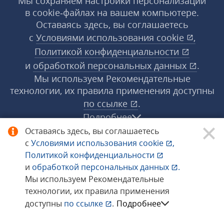
Мы сохраняем настройки персонализации
в cookie‑файлах на вашем компьютере.
Оставаясь здесь, вы соглашаетесь
с
Условиями использования
cookie
,
Политикой конфиденциальности
и
обработкой персональных данных
.
Мы используем Рекомендательные
технологии, их правила применения доступны
по ссылке
.
Подробнее
Оставаясь здесь, вы соглашаетесь
с
Условиями использования
cookie
,
© 1998−2026 «1С‑Рарус» ®. Все права
Политикой конфиденциальности
защищены.
и
обработкой персональных данных
.
Мы используем Рекомендательные
технологии, их правила применения
Сообщить об ошибке
доступны
по ссылке
.
Подробнее