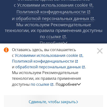
с
Условиями использования
cookie
,
Политикой конфиденциальности
и
обработкой персональных данных
.
Мы используем Рекомендательные
технологии, их правила применения доступны
по ссылке
.
Подробнее
Оставаясь здесь, вы соглашаетесь
с
Условиями использования
cookie
,
© 1998−2026 «1С‑Рарус» ®. Все права
Политикой конфиденциальности
защищены.
и
обработкой персональных данных
.
Мы используем Рекомендательные
технологии, их правила применения
Сообщить об ошибке
доступны
по ссылке
.
Подробнее
Сдвиньте, чтобы закрыть
Позвоните мне