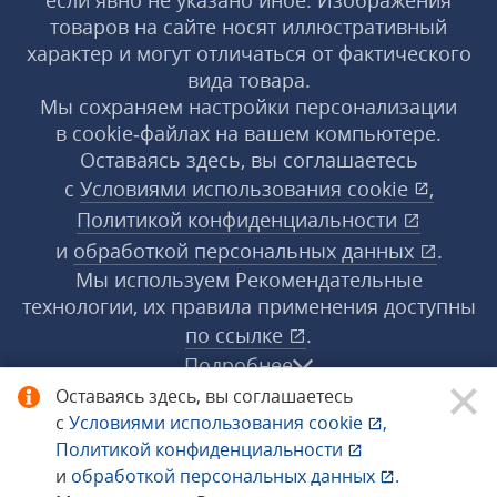
если явно не указано иное. Изображения
товаров на сайте носят иллюстративный
характер и могут отличаться от фактического
вида товара.
Мы сохраняем настройки персонализации
в cookie‑файлах на вашем компьютере.
Оставаясь здесь, вы соглашаетесь
с
Условиями использования
cookie
,
Политикой конфиденциальности
и
обработкой персональных данных
.
Мы используем Рекомендательные
технологии, их правила применения доступны
по ссылке
.
Подробнее
Оставаясь здесь, вы соглашаетесь
с
Условиями использования
cookie
,
© 1998−2026 «1С‑Рарус» ®. Все права
Политикой конфиденциальности
защищены.
и
обработкой персональных данных
.