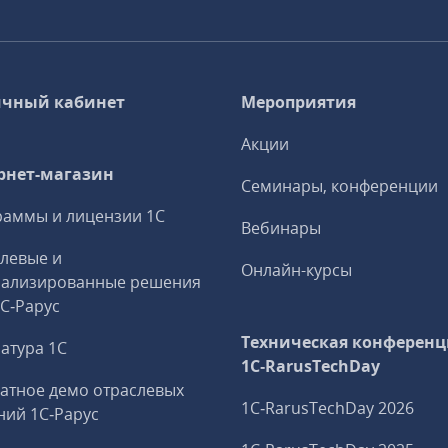
чный кабинет
Мероприятия
Акции
рнет-магазин
Семинары, конференции
аммы и лицензии 1С
Вебинары
левые и
Онлайн-курсы
иализированные решения
1С‑Рарус
Техническая конференц
атура 1С
1C‑RarusTechDay
атное демо отраслевых
1C‑RarusTechDay 2026
ий 1С‑Рарус