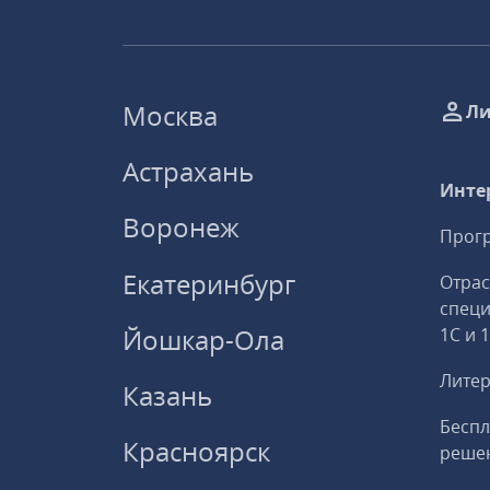
Москва
Ли
Астрахань
Инте
Воронеж
Прогр
Екатеринбург
Отрас
спец
Йошкар-Ола
1С и 
Литер
Казань
Беспл
Красноярск
решен