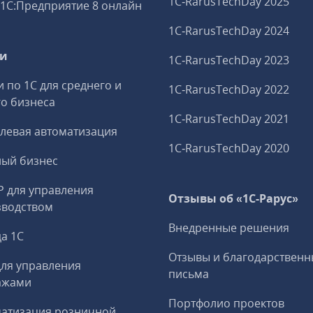
1C‑RarusTechDay 2025
1С:Предприятие 8 онлайн
1C‑RarusTechDay 2024
ги
1C‑RarusTechDay 2023
и по 1С для среднего и
1C‑RarusTechDay 2022
о бизнеса
1C‑RarusTechDay 2021
левая автоматизация
1C‑RarusTechDay 2020
ный бизнес
P для управления
Отзывы об «1С-Рарус»
зводством
Внедренные решения
а 1С
Отзывы и благодарственн
ля управления
письма
ажами
Портфолио проектов
матизация розничной