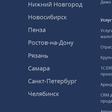
Демо 
Нижний Новгород
Новосибирск
Услу
Пенза
Услуг
малог
Ростов-на-Дону
Отрас
Рязань
Круп
Самара
1С:ER
прои
Санкт-Петербург
Аренд
Челябинск
CRM д
прод
Авто