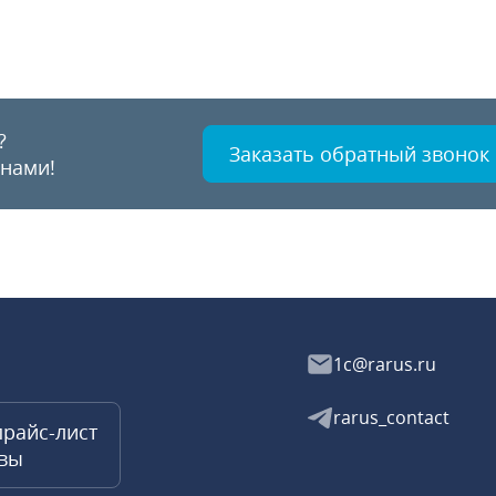
?
Заказать обратный звонок
 нами!
1c@rarus.ru
rarus_contact
прайс-лист
квы