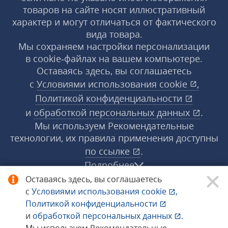
товаров на сайте носят иллюстративный
характер и могут отличаться от фактического
вида товара.
Мы сохраняем настройки персонализации
в cookie‑файлах на вашем компьютере.
Оставаясь здесь, вы соглашаетесь
с
Условиями использования
cookie
,
Политикой конфиденциальности
и
обработкой персональных данных
.
Мы используем Рекомендательные
технологии, их правила применения доступны
по ссылке
.
Подробнее
Оставаясь здесь, вы соглашаетесь
с
Условиями использования
cookie
,
© 1998−2026 «1С‑Рарус» ®. Все права
Политикой конфиденциальности
защищены.
и
обработкой персональных данных
.