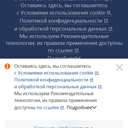
Оставаясь здесь, вы соглашаетесь
с
Условиями использования
cookie
,
Политикой конфиденциальности
и
обработкой персональных данных
.
Мы используем Рекомендательные
технологии, их правила применения доступны
по ссылке
.
Подробнее
Оставаясь здесь, вы соглашаетесь
с
Условиями использования
cookie
,
© 1998−2026 «1С‑Рарус» ®. Все права
Политикой конфиденциальности
защищены.
и
обработкой персональных данных
.
Мы используем Рекомендательные
технологии, их правила применения
Сообщить об ошибке
доступны
по ссылке
.
Подробнее