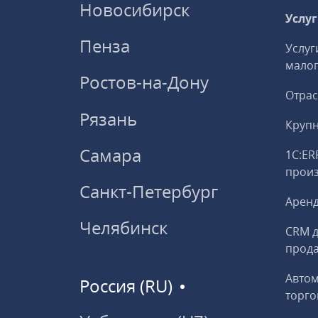
Новосибирск
Услу
Пенза
Услуг
малог
Ростов-на-Дону
Отрас
Рязань
Круп
Самара
1С:ER
прои
Санкт-Петербург
Аренд
Челябинск
CRM д
прод
Авто
Россия (RU)
торго