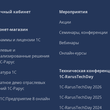
чный кабинет
Мероприятия
Акции
рнет-магазин
Семинары, конференции
аммы и лицензии 1С
Вебинары
левые и
Онлайн-курсы
иализированные решения
1С‑Рарус
Техническая конференц
атура 1С
1C‑RarusTechDay
атное демо отраслевых
1C‑RarusTechDay 2026
ий 1С‑Рарус
1C‑RarusTechDay 2025
1С:Предприятие 8 онлайн
1C‑RarusTechDay 2024