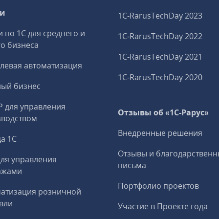
ги
1C‑RarusTechDay 2023
и по 1С для среднего и
1C‑RarusTechDay 2022
о бизнеса
1C‑RarusTechDay 2021
левая автоматизация
1C‑RarusTechDay 2020
ный бизнес
P для управления
Отзывы об «1С-Рарус»
зводством
Внедренные решения
а 1С
Отзывы и благодарственн
ля управления
письма
ажами
Портфолио проектов
матизация розничной
вли
Участие в Проекте года