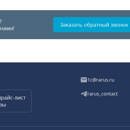
?
Заказать обратный звонок
 нами!
1c@rarus.ru
rarus_contact
прайс-лист
квы