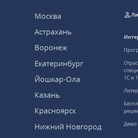
Москва
Ли
Астрахань
Инте
Воронеж
Прогр
Екатеринбург
Отрас
спец
Йошкар-Ола
1С и 
Литер
Казань
Беспл
Красноярск
решен
Демо 
Нижний Новгород