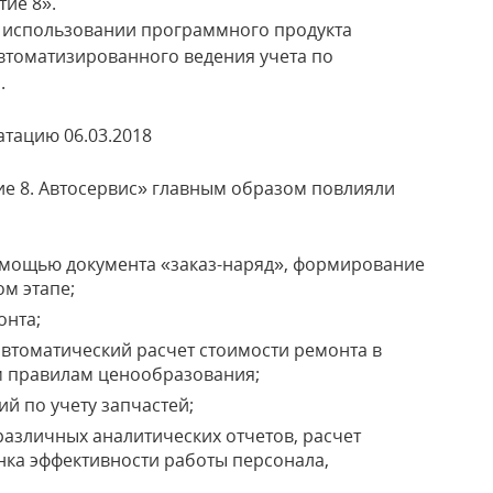
редприятие 8».
 использовании программного продукта
автоматизированного ведения учета по
ательства.
эксплуатацию 06.03.2018
е 8. Автосервис» главным образом повлияли
омощью документа «заказ-наряд», формирование
м этапе;
онта;
втоматический расчет стоимости ремонта в
м правилам ценообразования;
й по учету запчастей;
азличных аналитических отчетов, расчет
нка эффективности работы персонала,