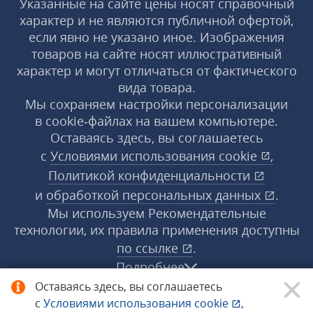
Указанные на сайте цены носят справочный
характер и не являются публичной офертой,
если явно не указано иное. Изображения
товаров на сайте носят иллюстративный
характер и могут отличаться от фактического
вида товара.
Мы сохраняем настройки персонализации
в cookie‑файлах на вашем компьютере.
Оставаясь здесь, вы соглашаетесь
с
Условиями использования
cookie
,
Политикой конфиденциальности
и
обработкой персональных данных
.
Мы используем Рекомендательные
технологии, их правила применения доступны
по ссылке
.
Подробнее
Оставаясь здесь, вы соглашаетесь
с
Условиями использования
cookie
,
© 1998−2026 «1С‑Рарус» ®. Все права