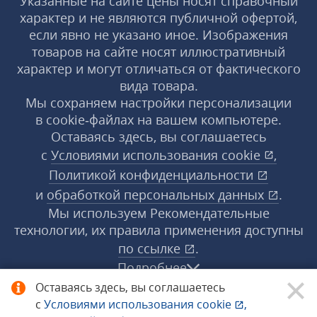
Указанные на сайте цены носят справочный
характер и не являются публичной офертой,
если явно не указано иное. Изображения
товаров на сайте носят иллюстративный
характер и могут отличаться от фактического
вида товара.
Мы сохраняем настройки персонализации
в cookie‑файлах на вашем компьютере.
Оставаясь здесь, вы соглашаетесь
с
Условиями использования
cookie
,
Политикой конфиденциальности
и
обработкой персональных данных
.
Мы используем Рекомендательные
технологии, их правила применения доступны
по ссылке
.
Подробнее
Оставаясь здесь, вы соглашаетесь
с
Условиями использования
cookie
,
© 1998−2026 «1С‑Рарус» ®. Все права