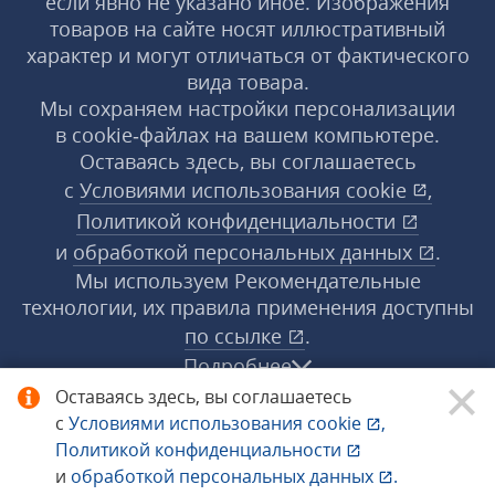
если явно не указано иное. Изображения
товаров на сайте носят иллюстративный
характер и могут отличаться от фактического
вида товара.
Мы сохраняем настройки персонализации
в cookie‑файлах на вашем компьютере.
Оставаясь здесь, вы соглашаетесь
с
Условиями использования
cookie
,
Политикой конфиденциальности
и
обработкой персональных данных
.
Мы используем Рекомендательные
технологии, их правила применения доступны
по ссылке
.
Подробнее
Оставаясь здесь, вы соглашаетесь
с
Условиями использования
cookie
,
© 1998−2026 «1С‑Рарус» ®. Все права
Политикой конфиденциальности
защищены.
и
обработкой персональных данных
.