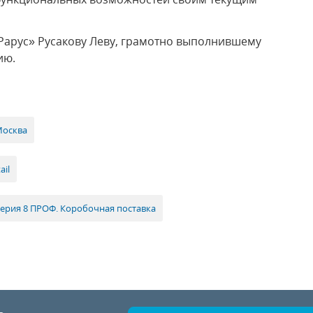
Рарус» Русакову Леву, грамотно выполнившему
ию.
Москва
ail
терия 8 ПРОФ. Коробочная поставка