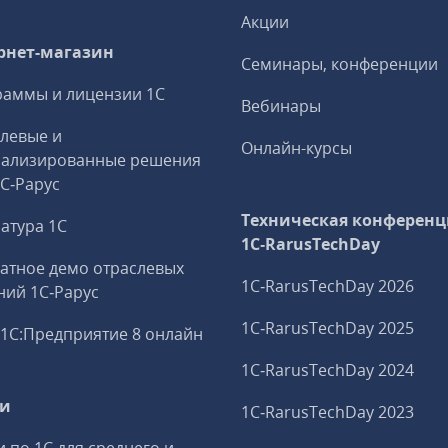
Акции
рнет-магазин
Семинары, конференции
аммы и лицензии 1С
Вебинары
левые и
Онлайн-курсы
иализированные решения
1С‑Рарус
Техническая конференц
атура 1С
1C‑RarusTechDay
атное демо отраслевых
1C‑RarusTechDay 2026
ий 1С‑Рарус
1C‑RarusTechDay 2025
1С:Предприятие 8 онлайн
1C‑RarusTechDay 2024
ги
1C‑RarusTechDay 2023