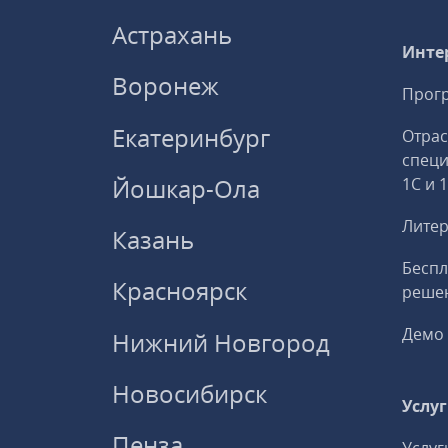
Астрахань
Инте
Воронеж
Прогр
Екатеринбург
Отрас
спец
Йошкар-Ола
1С и 
Литер
Казань
Беспл
Красноярск
решен
Демо 
Нижний Новгород
Новосибирск
Услу
Пенза