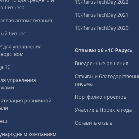
и по 1С для среднего и
1C‑RarusTechDay 2022
о бизнеса
1C‑RarusTechDay 2021
левая автоматизация
1C‑RarusTechDay 2020
ный бизнес
P для управления
Отзывы об «1С-Рарус»
зводством
Внедренные решения
а 1С
Отзывы и благодарственн
ля управления
письма
ажами
Портфолио проектов
матизация розничной
вли
Участие в Проекте года
реш
Оставить отзыв
ународным компаниям