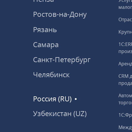
Услуг
малог
Ростов-на-Дону
Отрас
Рязань
Круп
Самара
1С:ER
прои
Санкт-Петербург
Аренд
Челябинск
CRM д
прод
Авто
Россия (RU)
торго
Узбекистан (UZ)
1С:Ф
Межд