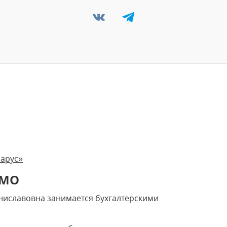
Рарус»
ЬМО
ниславовна занимается бухгалтерскими