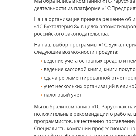
Мы обратились в компанию «1С-Рарус» за
деятельности из платформе «1С:Предприят
Наша организация приняла решение об и
«1С.Бухгалтерия 8» в целях автоматизиро
российского законодательства.
На наш выбор программы «1С:Бухгалтери
следующие возможности продукта:
ведение учета основных средств и не
ведение кассовой книги, книги покупо
сдача регламентированной отчетност
учет нескольких организаций в един
налоговый учет.
Мы выбрали компанию «1С-Рарус» как на
положительные рекомендации о работе,
программистов, качественно поставленну
Специалисты компании профессионально 
которой мы убедились в соответствии ее