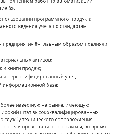
 выполнением работ по автоматизации
ие 8».
спользовании программного продукта
ванного ведения учета по стандартам
я предприятия 8» главным образом повлияли
материальных активов;
к и книги продаж;
и и персонифицированный учет;
ой информационной базе;
иболее известную на рынке, имеющую
 широкий штат высококвалифицированных
ю службу технического сопровождения.
провели презентацию программы, во время
 функциональных возможностей своим текущим