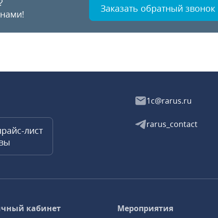
?
Заказать обратный звонок
 нами!
1c@rarus.ru
rarus_contact
прайс-лист
квы
чный кабинет
Мероприятия