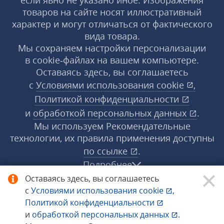
если явно не указано иное. Изображения
товаров на сайте носят иллюстративный
характер и могут отличаться от фактического
вида товара.
Мы сохраняем настройки персонализации
в cookie‑файлах на вашем компьютере.
Оставаясь здесь, вы соглашаетесь
с
Условиями использования
cookie
,
Политикой конфиденциальности
и
обработкой персональных данных
.
Мы используем Рекомендательные
технологии, их правила применения доступны
по ссылке
.
Подробнее
Оставаясь здесь, вы соглашаетесь
с
Условиями использования
cookie
,
© 1998−2026 «1С‑Рарус» ®. Все права
Политикой конфиденциальности
защищены.
и
обработкой персональных данных
.