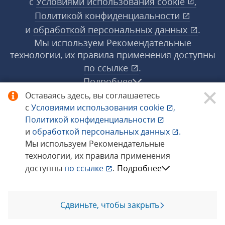
с
Условиями использования
cookie
,
Политикой конфиденциальности
и
обработкой персональных данных
.
Мы используем Рекомендательные
технологии, их правила применения доступны
по ссылке
.
Подробнее
Оставаясь здесь, вы соглашаетесь
с
Условиями использования
cookie
,
© 1998−2026 «1С‑Рарус» ®. Все права
Политикой конфиденциальности
защищены.
и
обработкой персональных данных
.
Мы используем Рекомендательные
технологии, их правила применения
Сообщить об ошибке
доступны
по ссылке
.
Подробнее
Сдвиньте, чтобы закрыть
Позвоните мне