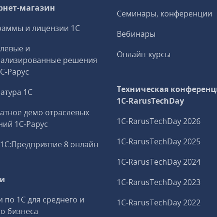
рнет-магазин
Семинары, конференции
аммы и лицензии 1С
Вебинары
левые и
Онлайн-курсы
иализированные решения
1С‑Рарус
Техническая конференц
атура 1С
1C‑RarusTechDay
атное демо отраслевых
1C‑RarusTechDay 2026
ий 1С‑Рарус
1C‑RarusTechDay 2025
1С:Предприятие 8 онлайн
1C‑RarusTechDay 2024
ги
1C‑RarusTechDay 2023
и по 1С для среднего и
1C‑RarusTechDay 2022
о бизнеса