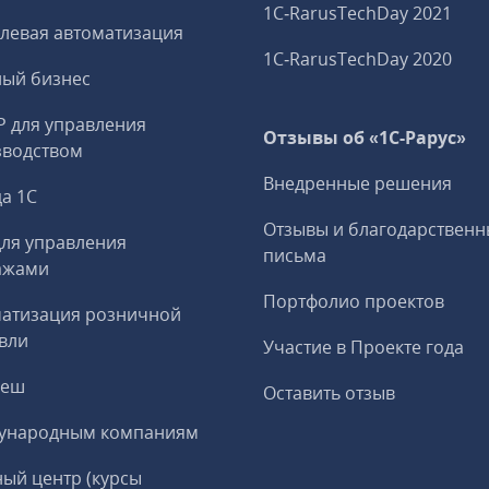
1C‑RarusTechDay 2021
левая автоматизация
1C‑RarusTechDay 2020
ный бизнес
P для управления
Отзывы об «1С-Рарус»
зводством
Внедренные решения
а 1С
Отзывы и благодарственн
ля управления
письма
ажами
Портфолио проектов
матизация розничной
вли
Участие в Проекте года
реш
Оставить отзыв
ународным компаниям
ый центр (курсы