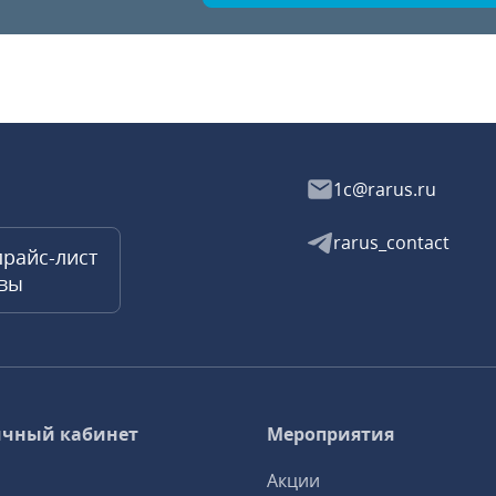
1c@rarus.ru
rarus_contact
прайс-лист
квы
чный кабинет
Мероприятия
Акции