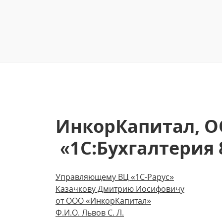
ИнкорКапитал, О
«1С:Бухгалтерия 
Управляющему ВЦ «1С-Рарус»
Казачкову Дмитрию Иосифовичу
от ООО «ИнкорКапитал»
Ф.И.О. Львов С. Л.