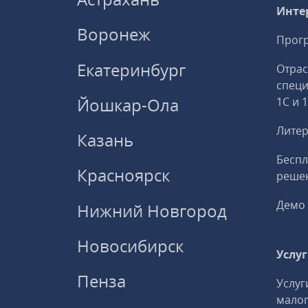
Инте
Воронеж
Прогр
Екатеринбург
Отрас
спец
Йошкар-Ола
1С и 
Литер
Казань
Беспл
Красноярск
решен
Демо 
Нижний Новгород
Новосибирск
Услу
Пенза
Услуг
малог