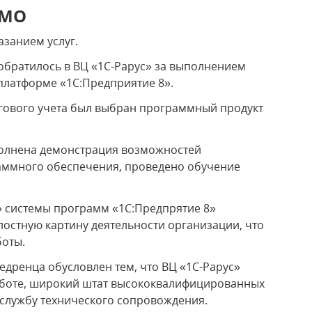
ЬМО
занием услуг.
братилось в ВЦ «1С-Рарус» за выполнением
платформе «1С:Предприятие 8».
огового учета был выбран программный продукт
олнена демонстрация возможностей
раммного обеспечения, проведено обучение
» системы программ «1С:Предпрятие 8»
остную картину деятельности организации, что
боты.
едренца обусловлен тем, что ВЦ «1С-Рарус»
боте, широкий штат высококвалифицированных
службу технического сопровождения.