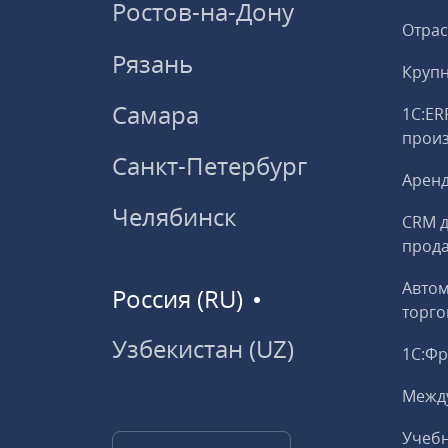
Ростов-на-Дону
Отрас
Рязань
Круп
Самара
1С:ER
прои
Санкт-Петербург
Аренд
Челябинск
CRM д
прод
Авто
Россия (RU)
торго
Узбекистан (UZ)
1С:Ф
Межд
Учебн