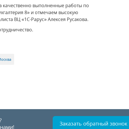
а качественно выполненные работы по
хгалтерия 8» и отмечаем высокую
иста ВЦ «1С-Рарус» Алексея Русакова.
отрудничество.
Москва
?
Заказать обратный звонок
 нами!