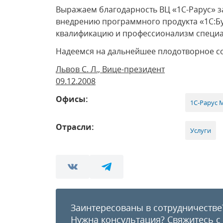
Выражаем благодарность ВЦ «1С-Рарус» з
внедрению программного продукта «1С:Бу
квалификацию и профессионализм специал
Надеемся на дальнейшее плодотворное с
Львов С. Л., Вице-президент
09.12.2008
Офисы:
1С-Рарус 
Отрасли:
Услуги
Заинтересованы в сотрудничестве
Нужна консультация?
Свяжитесь с