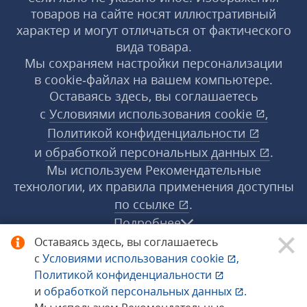
товаров на сайте носят иллюстративный
характер и могут отличаться от фактического
вида товара.
Мы сохраняем настройки персонализации
в cookie‑файлах на вашем компьютере.
Оставаясь здесь, вы соглашаетесь
с
Условиями использования
cookie
,
Политикой конфиденциальности
и
обработкой персональных данных
.
Мы используем Рекомендательные
технологии, их правила применения доступны
по ссылке
.
Подробнее
Оставаясь здесь, вы соглашаетесь
с
Условиями использования
cookie
,
© 1998−2026 «1С‑Рарус» ®. Все права
Политикой конфиденциальности
защищены.
и
обработкой персональных данных
.