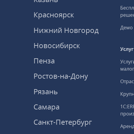
Беспл
Красноярск
решен
Демо 
Нижний Новгород
Новосибирск
Услу
Пенза
Услуг
малог
Ростов-на-Дону
Отрас
Рязань
Круп
Самара
1С:ER
прои
Санкт-Петербург
Аренд