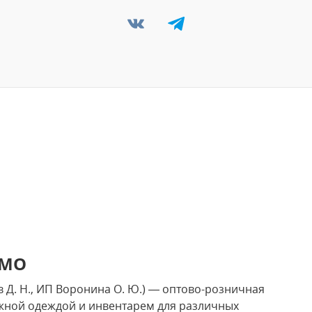
ЬМО
 Д. Н., ИП Воронина О. Ю.) — оптово-розничная
жной одеждой и инвентарем для различных