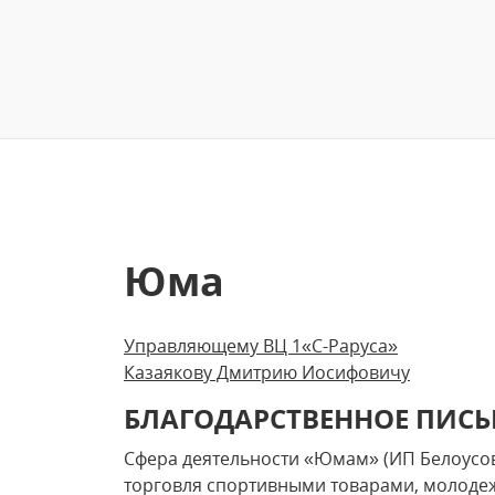
Юма
Управляющему ВЦ 1«С-Раруса»
Казаякову Дмитрию Иосифовичу
БЛАГОДАРСТВЕННОЕ ПИС
Сфера деятельности «Юмам» (ИП Белоусов
торговля спортивными товарами, молоде