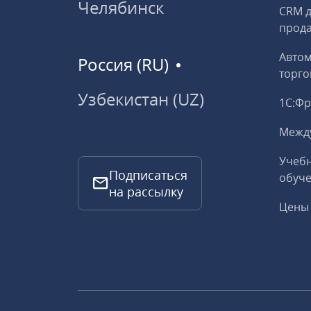
Челябинск
CRM д
прод
Авто
Россия (RU)
торго
Узбекистан (UZ)
1С:Ф
Межд
Учебн
Подписаться
обуче
на рассылку
Цены 