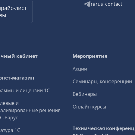
rarus_contact
прайс-лист
квы
чный кабинет
Мероприятия
Акции
рнет-магазин
Семинары, конференции
аммы и лицензии 1С
Вебинары
левые и
Онлайн-курсы
иализированные решения
1С‑Рарус
Техническая конференц
атура 1С