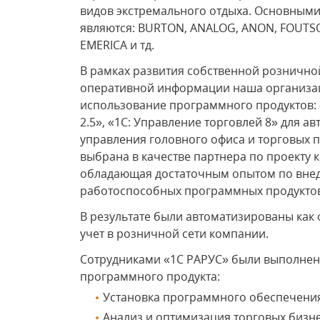
видов экстремального отдыха. Основными
являются: BURTON, ANALOG, ANON, FOUTSQU
EMERICA и тд.
В рамках развития собственной рознично
оперативной информации наша организац
использование программного продуктов: 
2.5», «1С: Управление торговлей 8» для а
управления головного офиса и торговых 
выбрана в качестве партнера по проекту к
обладающая достаточным опытом по вне
работоспособных программных продуктов
В результате были автоматизированы как
учет в розничной сети компании.
Сотрудниками «1С РАРУС» были выполне
программного продукта:
Установка программного обеспечени
Анализ и оптимизация торговых бизн