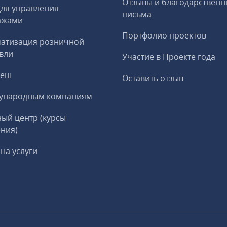
Отзывы и благодарственн
ля управления
письма
ажами
Портфолио проектов
матизация розничной
вли
Участие в Проекте года
реш
Оставить отзыв
ународным компаниям
ый центр (курсы
ния)
на услуги