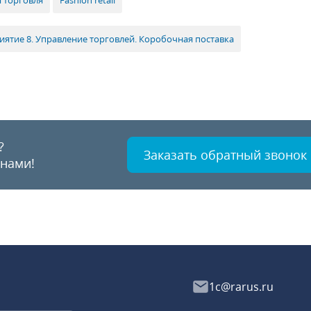
 торговля
Fashion retail
иятие 8. Управление торговлей. Коробочная поставка
?
Заказать обратный звонок
 нами!
1c@rarus.ru