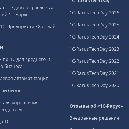
1C‑RarusTechDay
атное демо отраслевых
1C‑RarusTechDay 2026
ий 1С‑Рарус
1C‑RarusTechDay 2025
1С:Предприятие 8 онлайн
1C‑RarusTechDay 2024
ги
1C‑RarusTechDay 2023
и по 1С для среднего и
1C‑RarusTechDay 2022
о бизнеса
1C‑RarusTechDay 2021
левая автоматизация
1C‑RarusTechDay 2020
ный бизнес
P для управления
Отзывы об «1С-Рарус»
зводством
Внедренные решения
а 1С