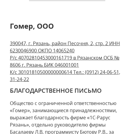
Гомер, ООО
390047, г. Рязань, район Песочня, 2, стр. 2 ИНН
6230046900 ОКПО 14065240
Р/с 40702810453000161719 в Рязанском ОСБ №
8606 г. Рязань БИК 046001001
К/с 30101810500000000614 Тел.: (0912) 24-06-51,
31-24-22
БЛАГОДАРСТВЕННОЕ ПИСЬМО
Общество с ограниченной ответственностью
«Гомер», занимающиеся принадлежностями,
выражает благодарность фирме «1С-Рарус
Рязань», отдельно руководителю фирмы
Басалаеву Л.В, программисту Бютову Р.В., за