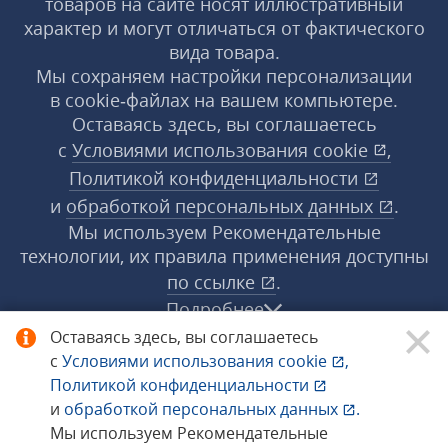
товаров на сайте носят иллюстративный
характер и могут отличаться от фактического
вида товара.
Мы сохраняем настройки персонализации
в cookie‑файлах на вашем компьютере.
Оставаясь здесь, вы соглашаетесь
с
Условиями использования
cookie
,
Политикой конфиденциальности
и
обработкой персональных данных
.
Мы используем Рекомендательные
технологии, их правила применения доступны
по ссылке
.
Подробнее
Оставаясь здесь, вы соглашаетесь
с
Условиями использования
cookie
,
© 1998−2026 «1С‑Рарус» ®. Все права
Политикой конфиденциальности
защищены.
и
обработкой персональных данных
.
Мы используем Рекомендательные