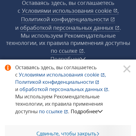
Оставаясь здесь, вы соглашаетесь
с
Условиями использования
cookie
,
Политикой конфиденциальности
и
обработкой персональных данных
.
Мы используем Рекомендательные
технологии, их правила применения доступны
по ссылке
.
Подробнее
Оставаясь здесь, вы соглашаетесь
с
Условиями использования
cookie
,
© 1998−2026 «1С‑Рарус» ®. Все права
Политикой конфиденциальности
защищены.
и
обработкой персональных данных
.
Мы используем Рекомендательные
технологии, их правила применения
Сообщить об ошибке
доступны
по ссылке
.
Подробнее
Сдвиньте, чтобы закрыть
Позвоните мне