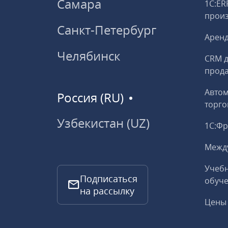
Самара
1С:ER
прои
Санкт-Петербург
Аренд
Челябинск
CRM д
прод
Авто
Россия (RU)
торго
Узбекистан (UZ)
1С:Ф
Межд
Учебн
Подписаться
обуче
на рассылку
Цены 