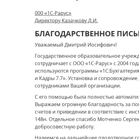
000 «1С-Рарус»
Директору Казачкову Д.И.
БЛАГОДАРСТВЕННОЕ ПИС
Уважаемый Дмитрий Иосифович!
Государственное образовательное учреж
сотрудничает с ООО «1С-Рарус» с 2004 год
используются программы «1С:Бухгалтерия
и Кадры 7.7». Установка и сопровождени
сотрудниками Вашей организации.
С его помощью была полностью автоматиз
Выражаем огромную благодарность за по
счетов и приведении в соответствие с ин
148н. Отдельное спасибо Мотченко Серге
добросовестную работу.
Надеемся на дальнейшее плодотворное с