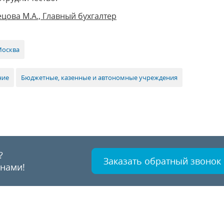
цова М.А., Главный бухгалтер
Москва
ние
Бюджетные, казенные и автономные учреждения
?
Заказать обратный звонок
 нами!