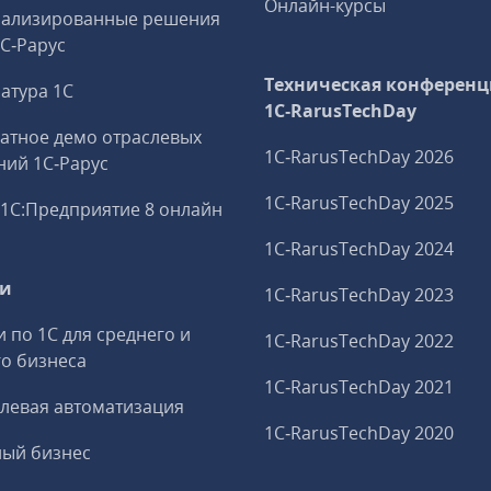
Онлайн-курсы
иализированные решения
1С‑Рарус
Техническая конференц
атура 1С
1C‑RarusTechDay
атное демо отраслевых
1C‑RarusTechDay 2026
ий 1С‑Рарус
1C‑RarusTechDay 2025
1С:Предприятие 8 онлайн
1C‑RarusTechDay 2024
ги
1C‑RarusTechDay 2023
и по 1С для среднего и
1C‑RarusTechDay 2022
о бизнеса
1C‑RarusTechDay 2021
левая автоматизация
1C‑RarusTechDay 2020
ный бизнес