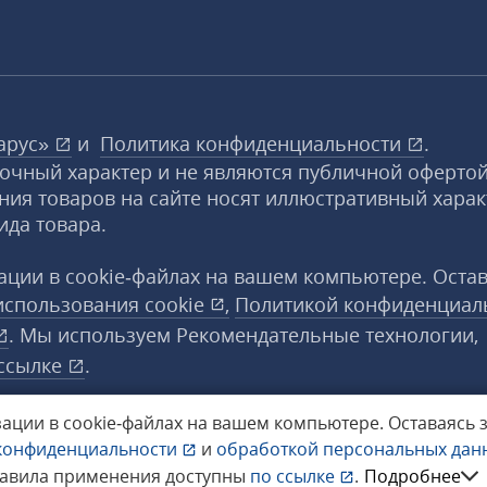
арус»
и
Политика конфиденциальности
.
вочный характер и не являются публичной офертой
ния товаров на сайте носят иллюстративный харак
ида товара.
ции в cookie‑файлах на вашем компьютере. Оста
использования
cookie
,
Политикой конфиденциал
. Мы используем Рекомендательные технологии,
ссылке
.
ации в cookie‑файлах на вашем компьютере.
Оставаясь 
конфиденциальности
и
обработкой персональных да
а защищены.
равила применения доступны
по ссылке
.
Подробнее