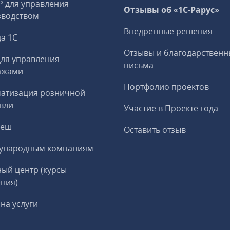
P для управления
Отзывы об «1С-Рарус»
зводством
Внедренные решения
а 1С
Отзывы и благодарственн
ля управления
письма
ажами
Портфолио проектов
матизация розничной
вли
Участие в Проекте года
реш
Оставить отзыв
ународным компаниям
ый центр (курсы
ния)
на услуги