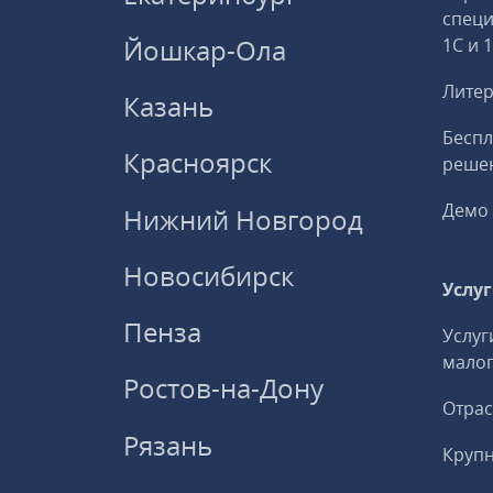
спец
Йошкар-Ола
1С и 
Литер
Казань
Беспл
Красноярск
решен
Демо 
Нижний Новгород
Новосибирск
Услу
Пенза
Услуг
малог
Ростов-на-Дону
Отрас
Рязань
Круп