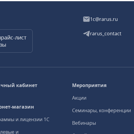
1c@rarus.ru
rarus_contact
прайс-лист
квы
чный кабинет
Мероприятия
Акции
рнет-магазин
Семинары, конференции
аммы и лицензии 1С
Вебинары
левые и