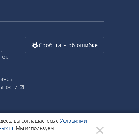
Сообщить об ошибке
,
тер
ваясь
ьности
здесь, вы соглашаетесь с
Условиями
нных
.
Мы используем