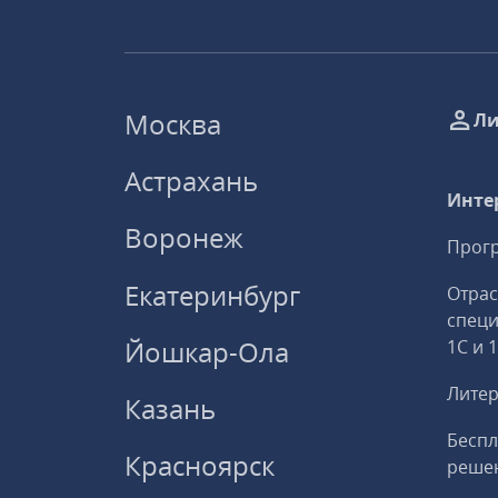
Москва
Ли
Астрахань
Инте
Воронеж
Прогр
Екатеринбург
Отрас
спец
Йошкар-Ола
1С и 
Литер
Казань
Беспл
Красноярск
решен