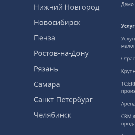
Демо 
Нижний Новгород
Новосибирск
Услу
Пенза
Услуг
малог
Ростов-на-Дону
Отрас
Рязань
Круп
Самара
1С:ER
прои
Санкт-Петербург
Аренд
Челябинск
CRM д
прод