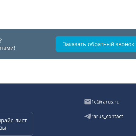
?
Заказать обратный звонок
 нами!
1c@rarus.ru
rarus_contact
прайс-лист
квы