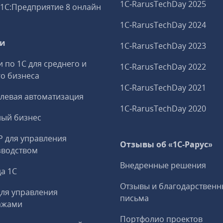
1C‑RarusTechDay 2025
1С:Предприятие 8 онлайн
1C‑RarusTechDay 2024
ги
1C‑RarusTechDay 2023
и по 1С для среднего и
1C‑RarusTechDay 2022
о бизнеса
1C‑RarusTechDay 2021
левая автоматизация
1C‑RarusTechDay 2020
ный бизнес
P для управления
Отзывы об «1С-Рарус»
зводством
Внедренные решения
а 1С
Отзывы и благодарственн
ля управления
письма
ажами
Портфолио проектов