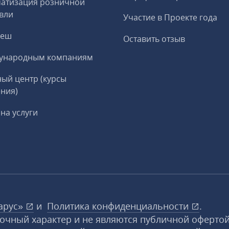
матизация розничной
вли
Участие в Проекте года
реш
Оставить отзыв
ународным компаниям
ый центр (курсы
ния)
на услуги
арус»
и
Политика конфиденциальности
.
вочный характер и не являются публичной офертой