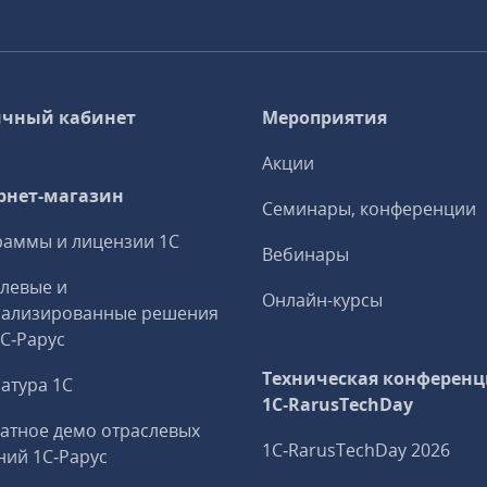
чный кабинет
Мероприятия
Акции
рнет-магазин
Семинары, конференции
аммы и лицензии 1С
Вебинары
левые и
Онлайн-курсы
иализированные решения
1С‑Рарус
Техническая конференц
атура 1С
1C‑RarusTechDay
атное демо отраслевых
1C‑RarusTechDay 2026
ий 1С‑Рарус