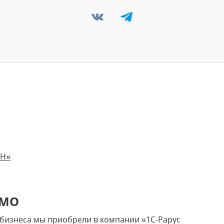
НН»
ЬМО
бизнеса мы приобрели в компании «1С-Рарус