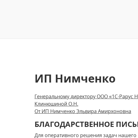
ИП Нимченко
Генеральному директору ООО «1С-Рарус 
Клинюшиной О.Н.
От ИП Нимченко Эльвира Амирхоновна
БЛАГОДАРСТВЕННОЕ ПИС
Для оперативного решения задач нашего 