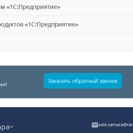
ам «1С:Предприятие»
одуктов «1С:Предприятие»
Заказать обратный звонок
ми!
sale.samara@rar
ара