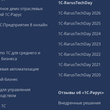
1C‑RarusTechDay
тное демо отраслевых
1C‑RarusTechDay 2026
й 1С‑Рарус
1C‑RarusTechDay 2025
С:Предприятие 8 онлайн
1C‑RarusTechDay 2024
и
1C‑RarusTechDay 2023
 по 1С для среднего и
1C‑RarusTechDay 2022
 бизнеса
1C‑RarusTechDay 2021
евая автоматизация
1C‑RarusTechDay 2020
й бизнес
 для управления
Отзывы об «1С-Рарус»
водством
Внедренные решения
 1С