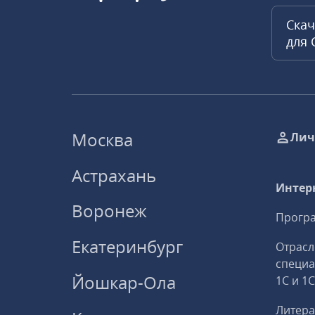
Скач
для
Москва
Лич
Астрахань
Интер
Воронеж
Програ
Екатеринбург
Отрасл
специ
Йошкар-Ола
1С и 1
Литера