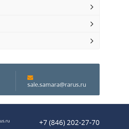
sale.samara@rarus.ru
+7 (846) 202-27-70
us.ru