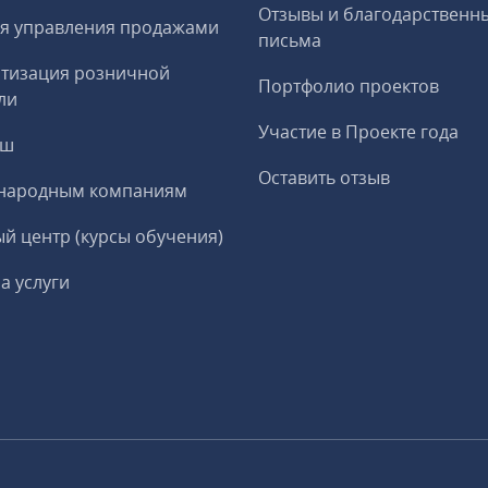
Отзывы и благодарственн
я управления продажами
письма
тизация розничной
Портфолио проектов
ли
Участие в Проекте года
еш
Оставить отзыв
народным компаниям
й центр (курсы обучения)
а услуги