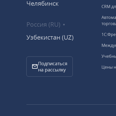
Челябинск
CRM дл
Автома
Россия (RU)
торгов
1С:Фр
Узбекистан (UZ)
Между
Учебны
Подписаться
Цены н
на рассылку