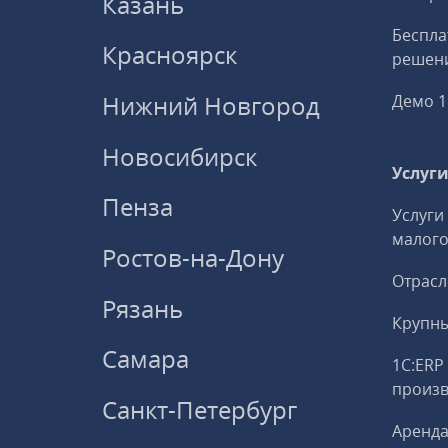
Казань
Беспла
Красноярск
решени
Нижний Новгород
Демо 1
Новосибирск
Услуг
Пенза
Услуги
малого
Ростов-на-Дону
Отрасл
Рязань
Крупны
Самара
1С:ERP
произ
Санкт-Петербург
Аренда