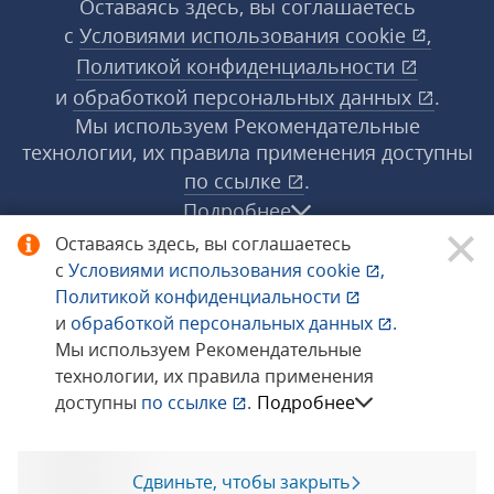
Оставаясь здесь, вы соглашаетесь
с
Условиями использования
cookie
,
Политикой конфиденциальности
и
обработкой персональных данных
.
Мы используем Рекомендательные
технологии, их правила применения доступны
по ссылке
.
Подробнее
Оставаясь здесь, вы соглашаетесь
с
Условиями использования
cookie
,
© 1998−2026 «1С‑Рарус» ®. Все права
Политикой конфиденциальности
защищены.
и
обработкой персональных данных
.
Мы используем Рекомендательные
технологии, их правила применения
Сообщить об ошибке
доступны
по ссылке
.
Подробнее
Сдвиньте, чтобы закрыть
Позвоните мне