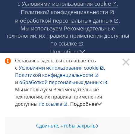
с
Условиями использования
cookie
,
Политикой конфиденциальности
и
обработкой персональных данных
.
Мы используем Рекомендательные
технологии, их правила применения доступны
по ссылке
.
Подробнее
Оставаясь здесь, вы соглашаетесь
с
Условиями использования
cookie
,
© 1998−2026 «1С‑Рарус» ®. Все права
Политикой конфиденциальности
защищены.
и
обработкой персональных данных
.
Мы используем Рекомендательные
технологии, их правила применения
Сообщить об ошибке
доступны
по ссылке
.
Подробнее
Сдвиньте, чтобы закрыть
Позвоните мне