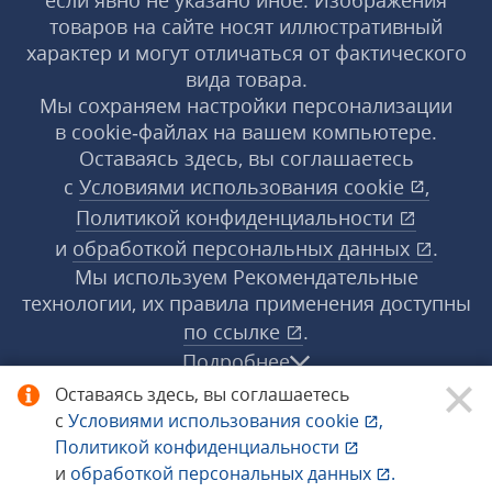
если явно не указано иное. Изображения
товаров на сайте носят иллюстративный
характер и могут отличаться от фактического
вида товара.
Мы сохраняем настройки персонализации
в cookie‑файлах на вашем компьютере.
Оставаясь здесь, вы соглашаетесь
с
Условиями использования
cookie
,
Политикой конфиденциальности
и
обработкой персональных данных
.
Мы используем Рекомендательные
технологии, их правила применения доступны
по ссылке
.
Подробнее
Оставаясь здесь, вы соглашаетесь
с
Условиями использования
cookie
,
© 1998−2026 «1С‑Рарус» ®. Все права
Политикой конфиденциальности
защищены.
и
обработкой персональных данных
.