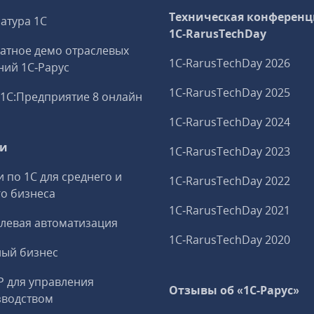
Техническая конференц
атура 1С
1C‑RarusTechDay
атное демо отраслевых
1C‑RarusTechDay 2026
ий 1С‑Рарус
1C‑RarusTechDay 2025
1С:Предприятие 8 онлайн
1C‑RarusTechDay 2024
ги
1C‑RarusTechDay 2023
и по 1С для среднего и
1C‑RarusTechDay 2022
о бизнеса
1C‑RarusTechDay 2021
левая автоматизация
1C‑RarusTechDay 2020
ный бизнес
P для управления
Отзывы об «1С-Рарус»
зводством