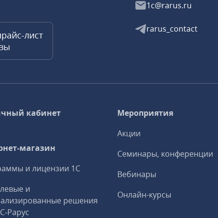
1c@rarus.ru
rarus_contact
прайс-лист
квы
чный кабинет
Мероприятия
Акции
рнет-магазин
Семинары, конференции
аммы и лицензии 1С
Вебинары
левые и
Онлайн-курсы
иализированные решения
1С‑Рарус