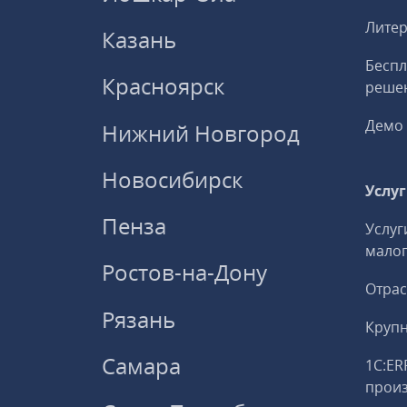
Литер
Казань
Беспл
Красноярск
решен
Демо 
Нижний Новгород
Новосибирск
Услу
Пенза
Услуг
малог
Ростов-на-Дону
Отрас
Рязань
Круп
Самара
1С:ER
прои