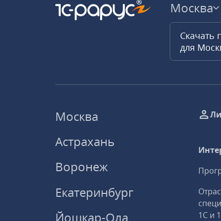
Москва
Скачать 
для Мос
Москва
Ли
Астрахань
Инте
Воронеж
Прогр
Екатеринбург
Отрас
спец
Йошкар-Ола
1С и 