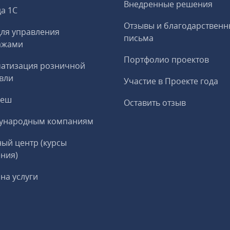
Внедренные решения
а 1С
Отзывы и благодарственн
ля управления
письма
ажами
Портфолио проектов
матизация розничной
вли
Участие в Проекте года
реш
Оставить отзыв
ународным компаниям
ый центр (курсы
ния)
на услуги