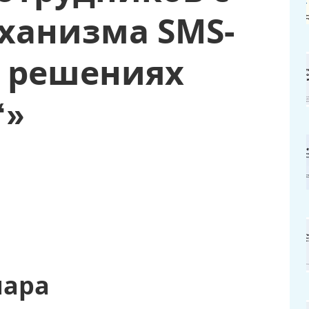
ханизма SMS-
 решениях
“»
нара