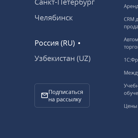
Санкт-Петербург
Аренд
Челябинск
CRM д
прод
Авто
Россия (RU)
торго
Узбекистан (UZ)
1С:Ф
Межд
Учебн
Подписаться
обуче
на рассылку
Цены 