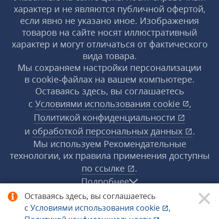
характер и не являются публичной офертой,
если явно не указано иное. Изображения
товаров на сайте носят иллюстративный
характер и могут отличаться от фактического
вида товара.
Мы сохраняем настройки персонализации
в cookie‑файлах на вашем компьютере.
Оставаясь здесь, вы соглашаетесь
с
Условиями использования
cookie
,
Политикой конфиденциальности
и
обработкой персональных данных
.
Мы используем Рекомендательные
технологии, их правила применения доступны
по ссылке
.
Подробнее
Оставаясь здесь, вы соглашаетесь
с
Условиями использования
cookie
,
© 1998−2026 «1С‑Рарус» ®. Все права