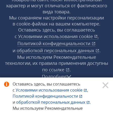
характер и могут отличаться от фактического
вида товара.
Мы сохраняем настройки персонализации
в cookie‑файлах на вашем компьютере.
Оставаясь здесь, вы соглашаетесь
с
Условиями использования
cookie
,
Политикой конфиденциальности
и
обработкой персональных данных
.
Мы используем Рекомендательные
технологии, их правила применения доступны
по ссылке
.
Подробнее
Оставаясь здесь, вы соглашаетесь
с
Условиями использования
cookie
,
© 1998−2026 «1С‑Рарус» ®. Все права
Политикой конфиденциальности
защищены.
и
обработкой персональных данных
.
Мы используем Рекомендательные