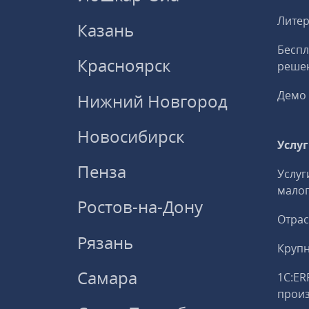
Литер
Казань
Беспл
Красноярск
решен
Демо 
Нижний Новгород
Новосибирск
Услу
Пенза
Услуг
малог
Ростов-на-Дону
Отрас
Рязань
Круп
Самара
1С:ER
прои