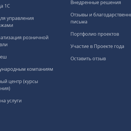
Внедренные решения
а 1С
Отзывы и благодарственн
ля управления
письма
ажами
Портфолио проектов
матизация розничной
вли
Участие в Проекте года
реш
Оставить отзыв
ународным компаниям
ый центр (курсы
ния)
на услуги