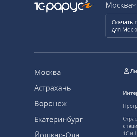
Москва
Скачать 
для Мос
Москва
Ли
Астрахань
Инте
Воронеж
Прогр
Екатеринбург
Отрас
спец
Йошкар-Ола
1С и 