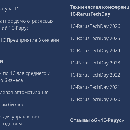
Техническая конференц
атура 1С
1C‑RarusTechDay
атное демо отраслевых
1C‑RarusTechDay 2026
ий 1С‑Рарус
1C‑RarusTechDay 2025
1С:Предприятие 8 онлайн
1C‑RarusTechDay 2024
ги
1C‑RarusTechDay 2023
и по 1С для среднего и
1C‑RarusTechDay 2022
о бизнеса
1C‑RarusTechDay 2021
левая автоматизация
1C‑RarusTechDay 2020
ный бизнес
P для управления
Отзывы об «1С-Рарус»
зводством