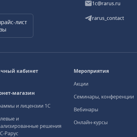
1c@rarus.ru
rarus_contact
прайс-лист
квы
чный кабинет
Мероприятия
Акции
рнет-магазин
Семинары, конференции
аммы и лицензии 1С
Вебинары
левые и
Онлайн-курсы
иализированные решения
1С‑Рарус