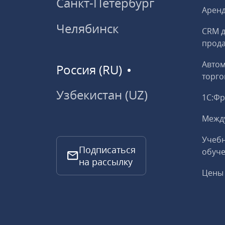
Санкт-Петербург
Аренд
Челябинск
CRM д
прод
Авто
Россия (RU)
торго
Узбекистан (UZ)
1С:Ф
Межд
Учебн
Подписаться
обуче
на рассылку
Цены 