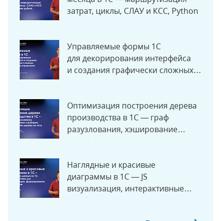
затрат, циклы, СЛАУ и КСС, Python
Управляемые формы 1С
для декорирования интерфейса
и создания графически сложных
элементов
Оптимизация построения дерева
производства в 1С — граф
разузлования, хэширование
и выборка
Наглядные и красивые
диаграммы в 1С — JS
визуализация, интерактивные
дашборды