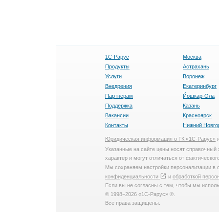
1С-Рарус
Москва
Продукты
Астрахань
Услуги
Воронеж
Внедрения
Екатеринбург
Партнерам
Йошкар-Ола
Поддержка
Казань
Вакансии
Красноярск
Контакты
Нижний Новго
Юридическая информация о ГК «1С-Рарус»
Указанные на сайте цены носят справочный 
характер и могут отличаться от фактического
Мы сохраняем настройки персонализации в 
конфиденциальности
и
обработкой перс
Если вы не согласны с тем, чтобы мы испол
© 1998−2026 «1С-Рарус» ®.
Все права защищены.