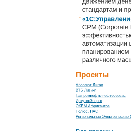
движением дене
стандартам и пр
«1С:Управлени
CPM (Corporate
эффективностью
автоматизации ш
планированием 
различного мас
Проекты
Абсолют Лигал
ВТБ Лизинг
Газпромнефть-нефтесервис
ИркутскЭнерго
ОКБМ Африкантов
Полюс, ПАО
Региональные Электрические 