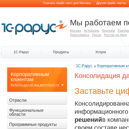
|
|
Скачать прайс-лист для Москвы
Другие прайс-листы
Мы работаем п
Москва
Астрахань
Воронеж
Екатер
Новосибирск
Пенза
Ростов-на-Дону
1С-Рарус
Продукты
Услуги
1С-Рарус
Корпоративным к
Корпоративным
Консолидация д
клиентам
Выбрать другой вид деятельности
Заставьте ци
Отрасли
Консолидированная
Функциональные
информационного
области
решений
в компан
Программные продукты
своем составе не