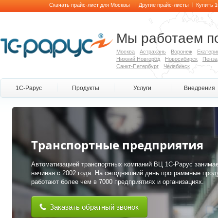
|
|
Скачать прайс-лист для Москвы
Другие прайс-листы
Купить 
Мы работаем по
Москва
Астрахань
Воронеж
Екатери
Нижний Новгород
Новосибирск
Пенза
Санкт-Петербург
Челябинск
1С-Рарус
Продукты
Услуги
Внедрения
Транспортные предприятия
Автоматизацией транспортных компаний ВЦ 1С-Рарус занимае
начиная с 2002 года. На сегодняшний день программные прод
работают более чем в 7000 предприятиях и организациях.
Заказать обратный звонок