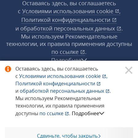
Оставаясь здесь, вы соглашаетесь
с
Условиями использования
cookie
,
Политикой конфиденциальности
и
обработкой персональных данных
.
Мы используем Рекомендательные
технологии, их правила применения доступны
по ссылке
.
Подробнее
Оставаясь здесь, вы соглашаетесь
с
Условиями использования
cookie
,
© 1998−2026 «1С‑Рарус» ®. Все права
Политикой конфиденциальности
защищены.
и
обработкой персональных данных
.
Мы используем Рекомендательные
технологии, их правила применения
Сообщить об ошибке
доступны
по ссылке
.
Подробнее
Сдвиньте, чтобы закрыть
Позвоните мне