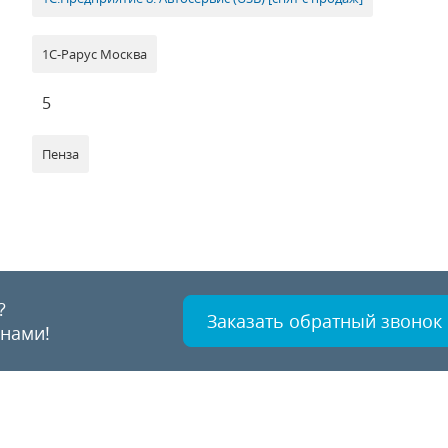
1С-Рарус Москва
5
Пенза
?
Заказать обратный звонок
 нами!