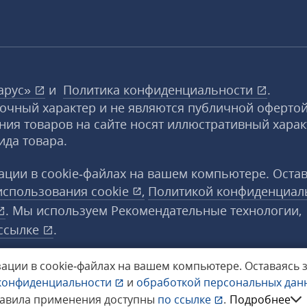
арус»
и
Политика конфиденциальности
.
вочный характер и не являются публичной офертой
ния товаров на сайте носят иллюстративный харак
ида товара.
ции в cookie‑файлах на вашем компьютере. Оста
использования
cookie
,
Политикой конфиденциал
. Мы используем Рекомендательные технологии,
ссылке
.
ации в cookie‑файлах на вашем компьютере.
Оставаясь 
конфиденциальности
и
обработкой персональных да
а защищены.
равила применения доступны
по ссылке
.
Подробнее