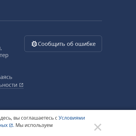
Сообщить об ошибке
,
тер
ваясь
ьности
здесь, вы соглашаетесь с
Условиями
нных
.
Мы используем