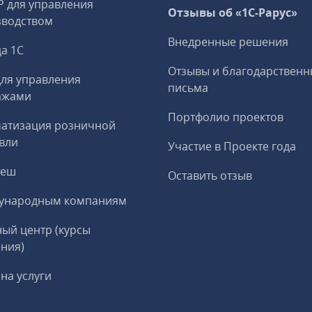
P для управления
Отзывы об «1С-Рарус»
зводством
Внедренные решения
а 1С
Отзывы и благодарственн
ля управления
письма
ажами
Портфолио проектов
матизация розничной
вли
Участие в Проекте года
реш
Оставить отзыв
ународным компаниям
ый центр (курсы
ния)
на услуги