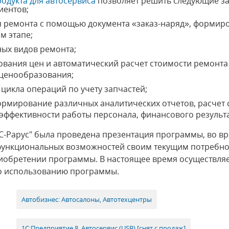
одукта для автосервиса
позволяет решить следующие за
иентов;
я ремонта с помощью документа «заказ-наряд», форми
м этапе;
ных видов ремонта;
вания цен и автоматический расчет стоимости ремонта 
ценообразования;
цикла операций по учету запчастей;
ормирование различных аналитических отчетов, расчет 
 эффективности работы персонала, финансового результа
-Рарус" была проведена презентация программы, во вр
е функциональных возможностей своим текущим потребн
иобретении программы. В настоящее время осуществля
о использованию программы.
Автобизнес: Автосалоны, Автотехцентры
1С:Предприятие 8. Автосервис (USB) [снят с продаж]