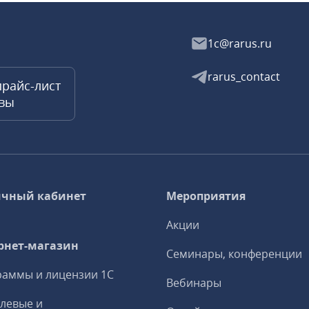
1c@rarus.ru
rarus_contact
прайс-лист
квы
чный кабинет
Мероприятия
Акции
рнет-магазин
Семинары, конференции
аммы и лицензии 1С
Вебинары
левые и