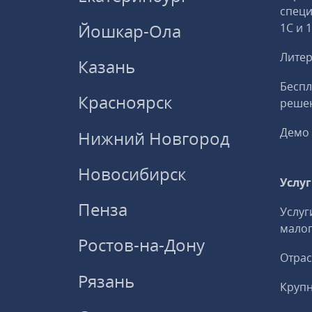
спец
Йошкар-Ола
1С и 
Литер
Казань
Беспл
Красноярск
решен
Демо 
Нижний Новгород
Новосибирск
Услу
Пенза
Услуг
малог
Ростов-на-Дону
Отрас
Рязань
Круп