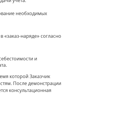
дачи учета:
рование необходимых
в «заказ-наряде» согласно
себестоимости и
та.
емя которой Заказчик
остям. После демонстрации
ется консультационная