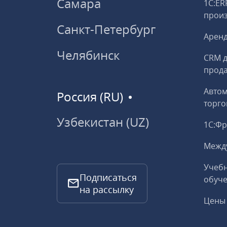
Самара
1С:ER
прои
Санкт-Петербург
Аренд
Челябинск
CRM д
прод
Авто
Россия (RU)
торго
Узбекистан (UZ)
1С:Ф
Межд
Учебн
Подписаться
обуче
на рассылку
Цены 