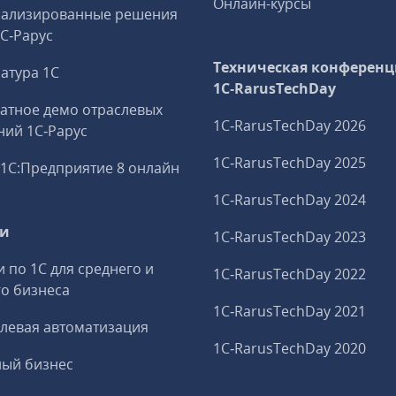
Онлайн-курсы
иализированные решения
1С‑Рарус
Техническая конференц
атура 1С
1C‑RarusTechDay
атное демо отраслевых
1C‑RarusTechDay 2026
ий 1С‑Рарус
1C‑RarusTechDay 2025
1С:Предприятие 8 онлайн
1C‑RarusTechDay 2024
ги
1C‑RarusTechDay 2023
и по 1С для среднего и
1C‑RarusTechDay 2022
о бизнеса
1C‑RarusTechDay 2021
левая автоматизация
1C‑RarusTechDay 2020
ный бизнес