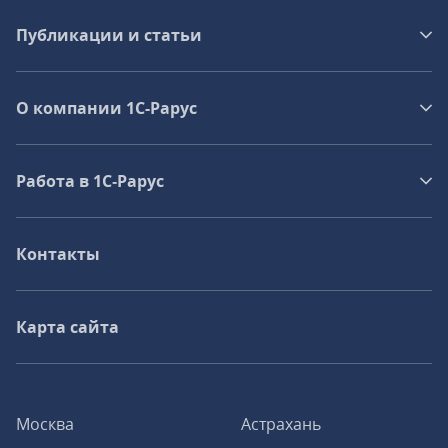
Публикации и статьи
О компании 1C-Рарус
Работа в 1С‑Рарус
Контакты
Карта сайта
Москва
Астрахань