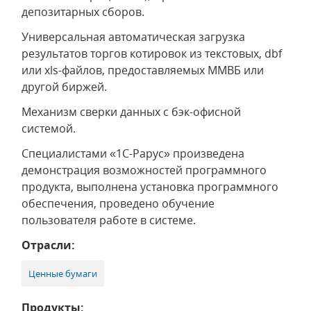
депозитарных сборов.
Универсальная автоматическая загрузка
результатов торгов котировок из текстовых, dbf
или xls-файлов, предоставляемых ММВБ или
другой биржей.
Механизм сверки данных с бэк-офисной
системой.
Специалистами «1С-Рарус» произведена
демонстрация возможностей программного
продукта, выполнена установка программного
обеспечения, проведено обучение
пользователя работе в системе.
Отрасли:
Ценные бумаги
Продукты: