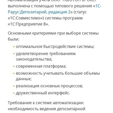
выполнена с помощью типового решения «
1С-
Рарус:Депозитарий, редакция 2
» (статус
«1С:Совместимо») системы программ
«1С:Предприятие 8».
Основными критериями при выборе системы
были:
оптимальное быстродействие системы;
удовлетворение требованиям
законодательства;
современная платформа;
возможность учитывать большие объемы
данных;
реализация основных процессов;
дружественный интерфейс.
Требование к системе автоматизации:
необходимость ведения депозитарной