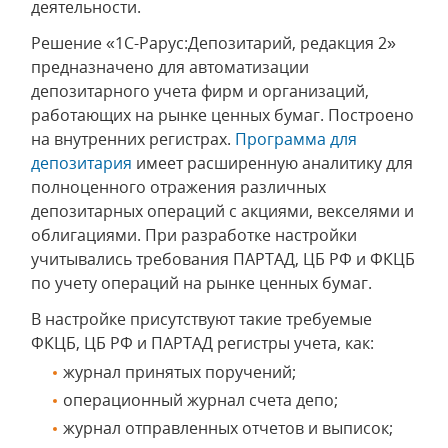
деятельности.
Решение «1С-Рарус:Депозитарий, редакция 2»
предназначено для автоматизации
депозитарного учета фирм и организаций,
работающих на рынке ценных бумаг. Построено
на внутренних регистрах.
Программа для
депозитария
имеет расширенную аналитику для
полноценного отражения различных
депозитарных операций с акциями, векселями и
облигациями. При разработке настройки
учитывались требования ПАРТАД, ЦБ РФ и ФКЦБ
по учету операций на рынке ценных бумаг.
В настройке присутствуют такие требуемые
ФКЦБ, ЦБ РФ и ПАРТАД регистры учета, как:
журнал принятых поручений;
операционный журнал счета депо;
журнал отправленных отчетов и выписок;