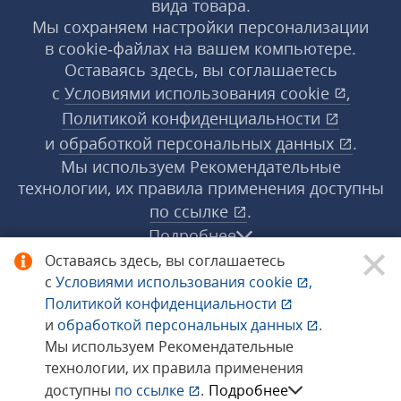
вида товара.
Мы сохраняем настройки персонализации
в cookie‑файлах на вашем компьютере.
Оставаясь здесь, вы соглашаетесь
с
Условиями использования
cookie
,
Политикой конфиденциальности
и
обработкой персональных данных
.
Мы используем Рекомендательные
технологии, их правила применения доступны
по ссылке
.
Подробнее
Оставаясь здесь, вы соглашаетесь
с
Условиями использования
cookie
,
© 1998−2026 «1С‑Рарус» ®. Все права
Политикой конфиденциальности
защищены.
и
обработкой персональных данных
.
Мы используем Рекомендательные
технологии, их правила применения
Сообщить об ошибке
доступны
по ссылке
.
Подробнее