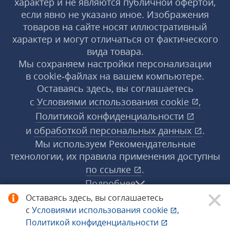
характер и не являются публичной офертой,
если явно не указано иное. Изображения
товаров на сайте носят иллюстративный
характер и могут отличаться от фактического
вида товара.
Мы сохраняем настройки персонализации
в cookie‑файлах на вашем компьютере.
Оставаясь здесь, вы соглашаетесь
с
Условиями использования
cookie
,
Политикой конфиденциальности
и
обработкой персональных данных
.
Мы используем Рекомендательные
технологии, их правила применения доступны
по ссылке
.
Подробнее
Оставаясь здесь, вы соглашаетесь
с
Условиями использования
cookie
,
© 1998−2026 «1С‑Рарус» ®. Все права
Политикой конфиденциальности
защищены.