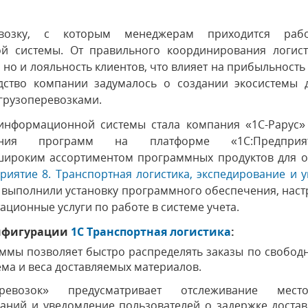
озку, с которым менеджерам приходится работ
й системы. От правильного координирования логист
, но и лояльность клиентов, что влияет на прибыльность
ство компании задумалось о создании экосистемы 
грузоперевозками.
информационной системы стала компания «1С-Рарус»
ения программ на платформе «1С:Предприя
широким ассортиментом программных продуктов для о
риятие 8. Транспортная логистика, экспедирование и 
с» выполнили установку программного обеспечения, нас
ационные услуги по работе в системе учета.
онфигурации
1C Транспортная логистика
:
ммы позволяет быстро распределять заказы по свобо
ма и веса доставляемых материалов.
возок» предусматривает отслеживание место
аний и уведомление пользователей о задержке достав