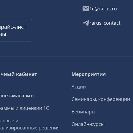
1c@rarus.ru
rarus_contact
прайс-лист
квы
чный кабинет
Мероприятия
Акции
рнет-магазин
Семинары, конференции
аммы и лицензии 1С
Вебинары
левые и
Онлайн-курсы
иализированные решения