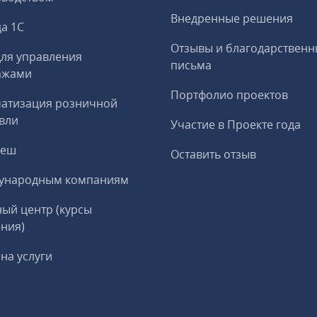
Внедренные решения
а 1С
Отзывы и благодарственн
ля управления
письма
ажами
Портфолио проектов
матизация розничной
вли
Участие в Проекте года
реш
Оставить отзыв
ународным компаниям
ый центр (курсы
ния)
на услуги