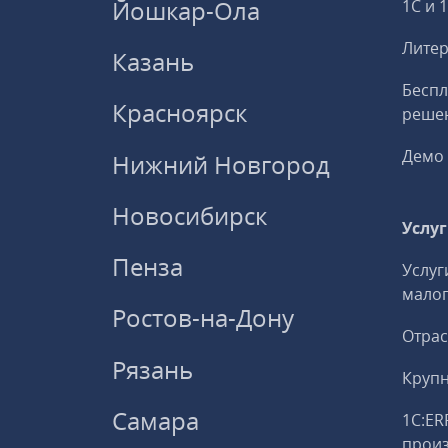
Йошкар-Ола
1С и 
Литер
Казань
Беспл
Красноярск
решен
Демо 
Нижний Новгород
Новосибирск
Услу
Пенза
Услуг
малог
Ростов-на-Дону
Отрас
Рязань
Круп
Самара
1С:ER
прои