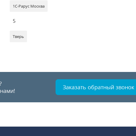
1С-Рарус Москва
5
Тверь
?
Заказать обратный звонок
 нами!