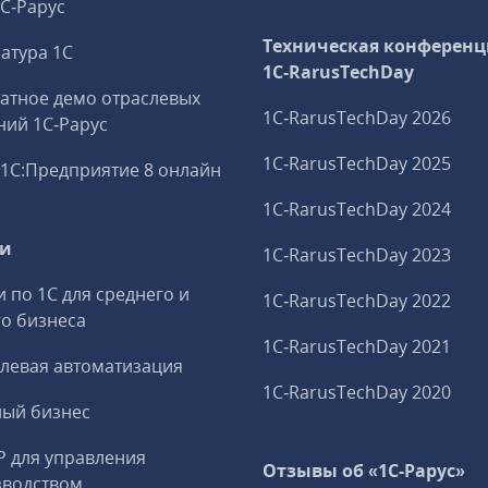
1С‑Рарус
Техническая конференц
атура 1С
1C‑RarusTechDay
атное демо отраслевых
1C‑RarusTechDay 2026
ий 1С‑Рарус
1C‑RarusTechDay 2025
1С:Предприятие 8 онлайн
1C‑RarusTechDay 2024
ги
1C‑RarusTechDay 2023
и по 1С для среднего и
1C‑RarusTechDay 2022
о бизнеса
1C‑RarusTechDay 2021
левая автоматизация
1C‑RarusTechDay 2020
ный бизнес
P для управления
Отзывы об «1С-Рарус»
зводством