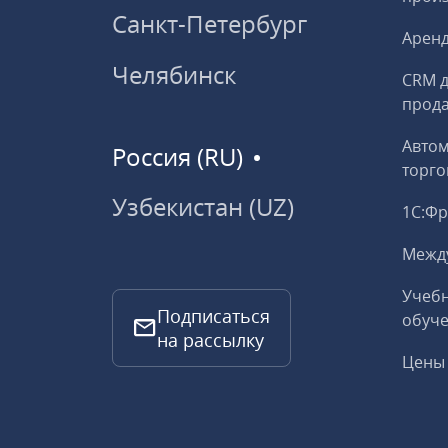
Санкт-Петербург
Аренд
Челябинск
CRM д
прод
Авто
Россия (RU)
торго
Узбекистан (UZ)
1С:Ф
Межд
Учебн
Подписаться
обуче
на рассылку
Цены 