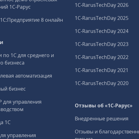
1C‑RarusTechDay 2026
ий 1С‑Рарус
1C‑RarusTechDay 2025
1С:Предприятие 8 онлайн
1C‑RarusTechDay 2024
ги
1C‑RarusTechDay 2023
и по 1С для среднего и
1C‑RarusTechDay 2022
о бизнеса
1C‑RarusTechDay 2021
левая автоматизация
1C‑RarusTechDay 2020
ный бизнес
P для управления
Отзывы об «1С-Рарус»
зводством
Внедренные решения
а 1С
Отзывы и благодарственн
ля управления