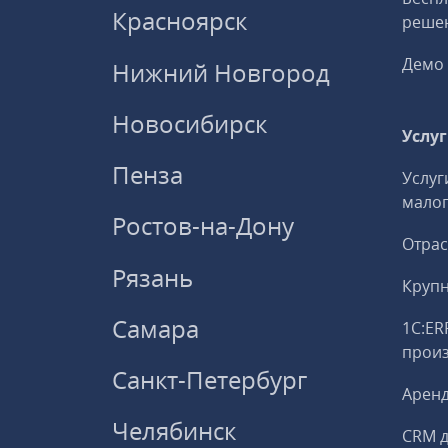
Красноярск
решен
Демо 
Нижний Новгород
Новосибирск
Услу
Пенза
Услуг
малог
Ростов-на-Дону
Отрас
Рязань
Круп
Самара
1С:ER
прои
Санкт-Петербург
Аренд
Челябинск
CRM д