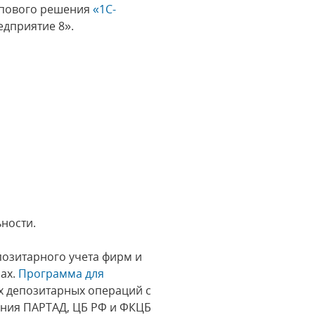
ипового решения
«1С-
едприятие 8».
ности.
позитарного учета фирм и
рах.
Программа для
 депозитарных операций с
ания ПАРТАД, ЦБ РФ и ФКЦБ