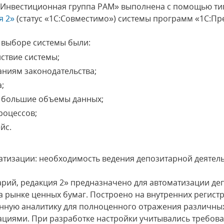
 «Инвестиционная группа РАМ» выполнена с помощью т
я 2»
(статус «1С:Совместимо») системы программ «1С:Пр
выборе системы были:
ствие системы;
ниям законодательства;
;
 большие объемы данных;
роцессов;
йс.
атизации: необходимость ведения депозитарной деятель
рий, редакция 2» предназначено для автоматизации де
 рынке ценных бумаг. Построено на внутренних регист
ную аналитику для полноценного отражения различных
ациями. При разработке настройки учитывались требов