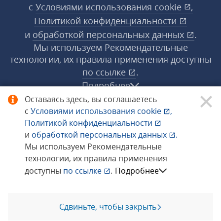
с
Условиями использования
cookie
,
Политикой конфиденциальности
и
обработкой персональных данных
.
Мы используем Рекомендательные
технологии, их правила применения доступны
по ссылке
.
Подробнее
Оставаясь здесь, вы соглашаетесь
с
Условиями использования
cookie
,
© 1998−2026 «1С‑Рарус» ®. Все права
Политикой конфиденциальности
защищены.
и
обработкой персональных данных
.
Мы используем Рекомендательные
технологии, их правила применения
Сообщить об ошибке
доступны
по ссылке
.
Подробнее
Сдвиньте, чтобы закрыть
Позвоните мне