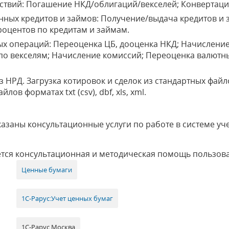
ствий: Погашение НКД/облигаций/векселей; Конвертаци
нных кредитов и займов: Получение/выдача кредитов и 
роцентов по кредитам и займам.
х операций: Переоценка ЦБ, дооценка НКД; Начисление
по векселям; Начисление комиссий; Переоценка валютн
з НРД. Загрузка котировок и сделок из стандартных файл
ов форматах txt (csv), dbf, xls, xml.
азаны консультационные услуги по работе в системе уче
ется консультационная и методическая помощь пользо
Ценные бумаги
1С-Рарус:Учет ценных бумаг
1С-Рарус Москва