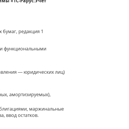
ммы «1С-Рарус:Учет
 бумаг, редакция 1
ими функциональными
равления — юридических лиц)
ных, амортизируемых),
 облигациями, маржинальные
а, ввод остатков.