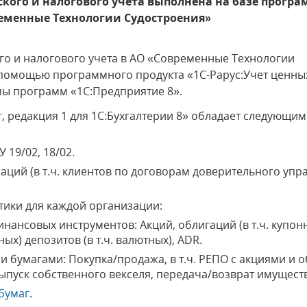
кого и налогового учета выполнена на базе програ
ременные Технологии Судостроения»
го и налогового учета в АО «Современные Технологии
помощью программного продукта «1C-Рарус:Учет ценных
емы программ «1С:Предприятие 8».
г, редакция 1 для 1С:Бухгалтерии 8» обладает следующ
У 19/02, 18/02.
заций (в т.ч. клиентов по договорам доверительного уп
тики для каждой организации:
нансовых инструментов: Акций, облигаций (в т.ч. купон
ных) депозитов (в т.ч. валютных), ADR.
и бумагами: Покупка/продажа, в т.ч. РЕПО с акциями и
выпуск собственного векселя, передача/возврат имуществ
бумаг
.