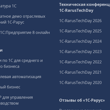
Техническая конференц
атура 1С
1C‑RarusTechDay
атное демо отраслевых
1C‑RarusTechDay 2026
ий 1С‑Рарус
1C‑RarusTechDay 2025
1С:Предприятие 8 онлайн
1C‑RarusTechDay 2024
ги
1C‑RarusTechDay 2023
и по 1С для среднего и
1C‑RarusTechDay 2022
о бизнеса
1C‑RarusTechDay 2021
левая автоматизация
1C‑RarusTechDay 2020
ный бизнес
P для управления
Отзывы об «1С-Рарус»
зводством