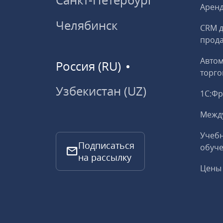
Аренд
Челябинск
CRM д
прод
Авто
Россия (RU)
торго
Узбекистан (UZ)
1С:Ф
Межд
Учебн
Подписаться
обуче
на рассылку
Цены 