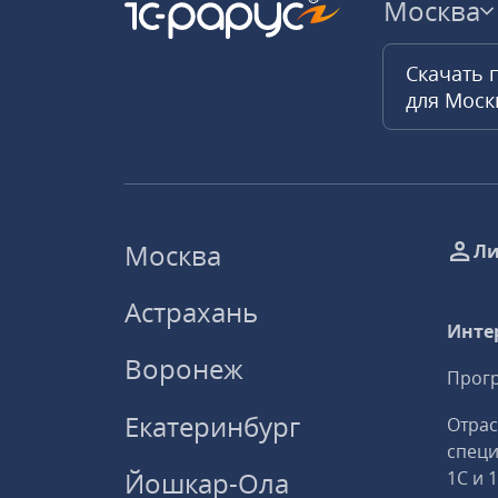
Москва
Скачать 
для Мос
Москва
Ли
Астрахань
Инте
Воронеж
Прогр
Екатеринбург
Отрас
спец
Йошкар-Ола
1С и 