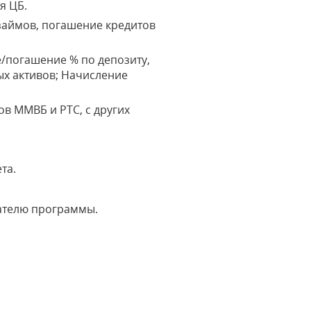
я ЦБ.
займов, погашение кредитов
/погашение % по депозиту,
ых активов; Начисление
ов ММВБ и РТС, с других
та.
вателю программы.