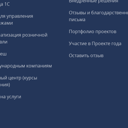
Внедренные решения
а 1С
Отзывы и благодарственн
ля управления
письма
ажами
Портфолио проектов
матизация розничной
вли
Участие в Проекте года
реш
Оставить отзыв
ународным компаниям
ый центр (курсы
ния)
на услуги