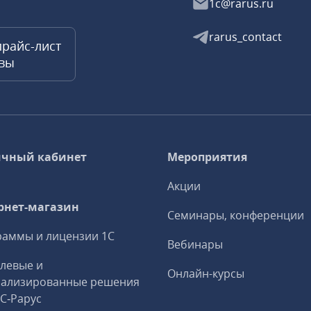
1c@rarus.ru
rarus_contact
прайс-лист
квы
чный кабинет
Мероприятия
Акции
рнет-магазин
Семинары, конференции
аммы и лицензии 1С
Вебинары
левые и
Онлайн-курсы
иализированные решения
1С‑Рарус