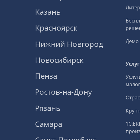
Литер
Казань
Беспл
Красноярск
решен
Демо 
Нижний Новгород
Новосибирск
Услу
Пенза
Услуг
малог
Ростов-на-Дону
Отрас
Рязань
Круп
Самара
1С:ER
прои
Санкт-Петербург