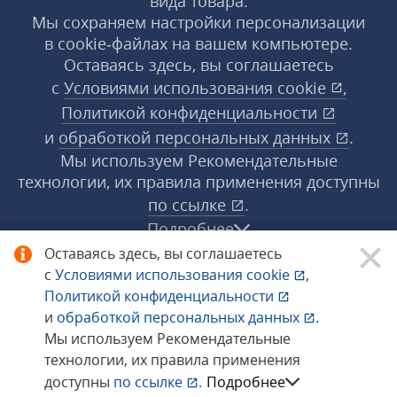
вида товара.
Мы сохраняем настройки персонализации
в cookie‑файлах на вашем компьютере.
Оставаясь здесь, вы соглашаетесь
с
Условиями использования
cookie
,
Политикой конфиденциальности
и
обработкой персональных данных
.
Мы используем Рекомендательные
технологии, их правила применения доступны
по ссылке
.
Подробнее
Оставаясь здесь, вы соглашаетесь
с
Условиями использования
cookie
,
© 1998−2026 «1С‑Рарус» ®. Все права
Политикой конфиденциальности
защищены.
и
обработкой персональных данных
.
Мы используем Рекомендательные
технологии, их правила применения
Сообщить об ошибке
доступны
по ссылке
.
Подробнее