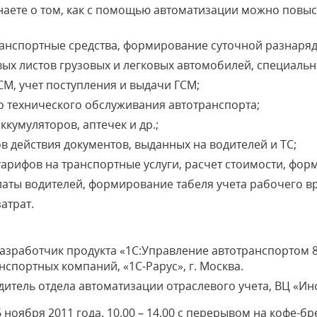
наете о том,
как с помощью автоматизации можно повыси
анспортные средства, формирование суточной разнаряд
вых листов грузовых и легковых автомобилей, специальн
СМ, учет поступления и выдачи ГСМ;
о технического обслуживания автотранспорта;
ккумуляторов, аптечек и др.;
в действия документов, выданных на водителей и ТС;
тарифов на транспортные услуги, расчет стоимости, форм
аты водителей, формирование табеля учета рабочего в
атрат.
азработчик продукта «1С:Управление автотранспортом 
спортных компаний, «1С-Рарус», г. Москва.
тель отдела автоматизации отраслевого учета, ВЦ «Ин
6 ноября 2011 года, 10.00 – 14.00 с перерывом на кофе-бр