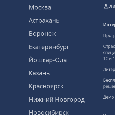
Москва
Ли
Астрахань
Инте
Воронеж
Прогр
Екатеринбург
Отрас
спец
Йошкар-Ола
1С и 
Литер
Казань
Беспл
Красноярск
решен
Демо 
Нижний Новгород
Новосибирск