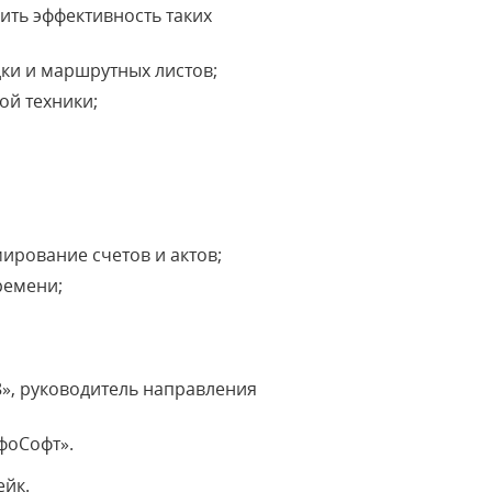
ть эффективность таких
ки и маршрутных листов;
ой техники;
ирование счетов и актов;
ремени;
8», руководитель направления
фоСофт».
ейк.