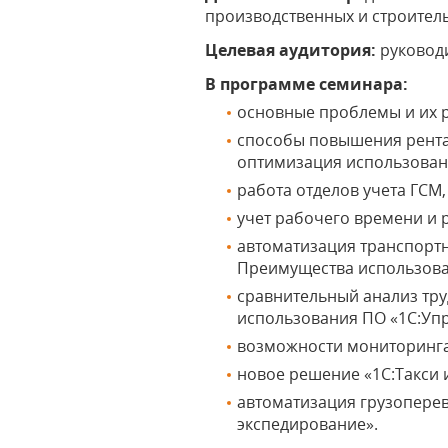
производственных и строител
Целевая аудитория:
руковод
В программе семинара:
основные проблемы и их р
способы повышения рента
оптимизация использовани
работа отделов учета ГСМ,
учет рабочего времени и 
автоматизация транспорт
Преимущества использова
сравнительный анализ тр
использования ПО «1С:Упр
возможности мониторинга
новое решение «1С:Такси 
автоматизация грузоперев
экспедирование».