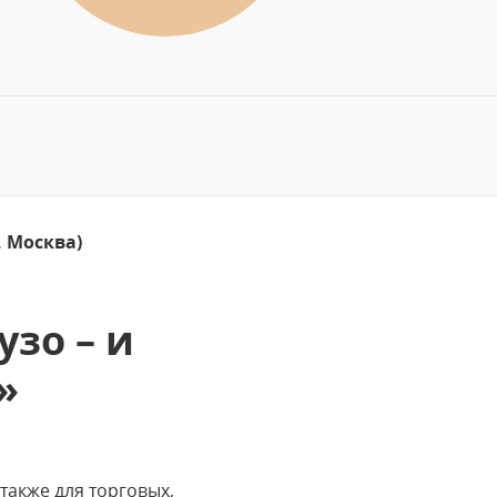
 Москва)
зо – и
»
акже для торговых,