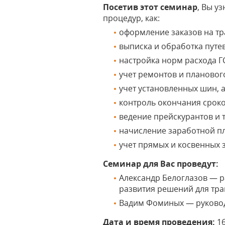
Посетив этот семинар
, Вы уз
процедур, как:
оформление заказов на тр
выписка и обработка путе
настройка норм расхода Г
учет ремонтов и плановог
учет установленных шин, а
контроль окончания сроко
ведение прейскурантов и 
начисление заработной пл
учет прямых и косвенных з
Семинар для Вас проведут:
Александр Белоглазов — р
развития решений для тран
Вадим Фоминых — руководи
Дата и время проведения:
1