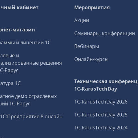
чный кабинет
Мероприятия
Акции
рнет-магазин
Семинары, конференции
аммы и лицензии 1С
Вебинары
левые и
Онлайн-курсы
иализированные решения
1С‑Рарус
Техническая конференц
атура 1С
1C‑RarusTechDay
атное демо отраслевых
1C‑RarusTechDay 2026
ий 1С‑Рарус
1C‑RarusTechDay 2025
1С:Предприятие 8 онлайн
1C‑RarusTechDay 2024