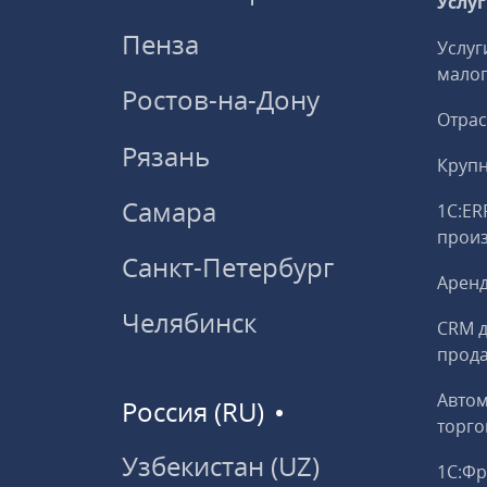
Услу
Пенза
Услуг
малог
Ростов-на-Дону
Отрас
Рязань
Круп
Самара
1С:ER
прои
Санкт-Петербург
Аренд
Челябинск
CRM д
прод
Авто
Россия (RU)
торго
Узбекистан (UZ)
1С:Ф