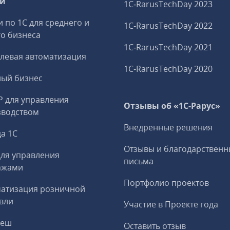
ги
1C‑RarusTechDay 2023
и по 1С для среднего и
1C‑RarusTechDay 2022
о бизнеса
1C‑RarusTechDay 2021
левая автоматизация
1C‑RarusTechDay 2020
ный бизнес
P для управления
Отзывы об «1С-Рарус»
зводством
Внедренные решения
а 1С
Отзывы и благодарственн
ля управления
письма
ажами
Портфолио проектов
матизация розничной
вли
Участие в Проекте года
реш
Оставить отзыв