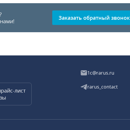
?
Заказать обратный звонок
 нами!
1c@rarus.ru
rarus_contact
прайс-лист
квы