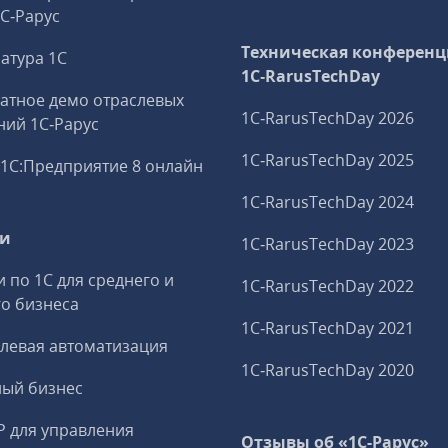
1С‑Рарус
Техническая конференц
атура 1С
1C‑RarusTechDay
атное демо отраслевых
1C‑RarusTechDay 2026
ий 1С‑Рарус
1C‑RarusTechDay 2025
1С:Предприятие 8 онлайн
1C‑RarusTechDay 2024
ги
1C‑RarusTechDay 2023
и по 1С для среднего и
1C‑RarusTechDay 2022
о бизнеса
1C‑RarusTechDay 2021
левая автоматизация
1C‑RarusTechDay 2020
ный бизнес
P для управления
Отзывы об «1С-Рарус»