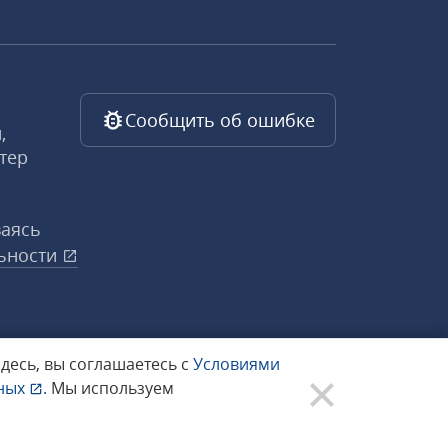
Сообщить об ошибке
,
тер
ваясь
ьности
здесь, вы соглашаетесь с
Условиями
нных
.
Мы используем