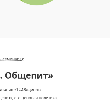
н-семинаре):
8. Общепит»
итания «1С:Общепит».
епит», его ценовая политика,