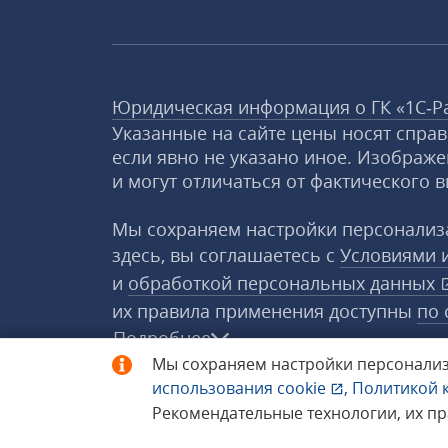
Юридическая информация о ГК «1С‑Р
Указанные на сайте цены носят спра
если явно не указано иное. Изображе
и могут отличаться от фактического в
Мы сохраняем настройки персонализа
здесь, вы соглашаетесь с
Условиями 
и
обработкой персональных данных
их правила применения доступны
по 
Подробнее
Мы сохраняем настройки персонализ
использования
cookie
,
Политикой 
© 1998−2026 «1С‑Рарус» ®. Все прав
Рекомендательные технологии, их п