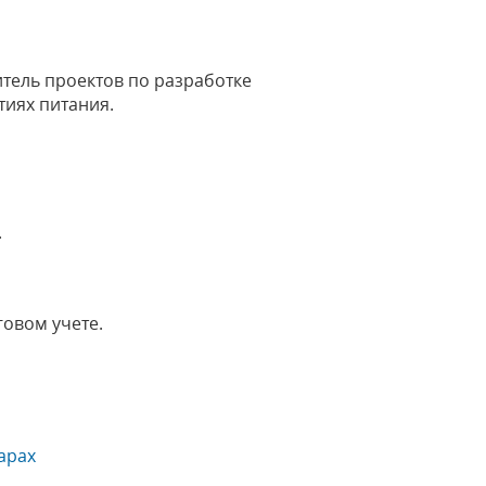
итель проектов по разработке
тиях питания.
.
говом учете.
арах