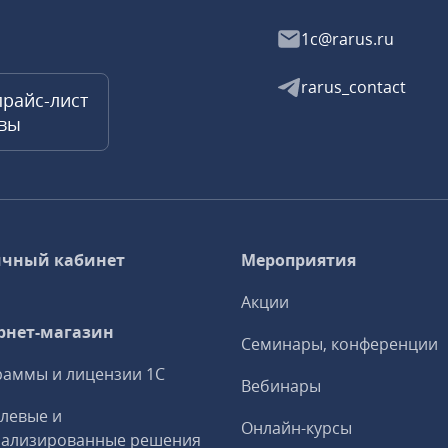
1c@rarus.ru
rarus_contact
прайс-лист
квы
чный кабинет
Мероприятия
Акции
рнет-магазин
Семинары, конференции
аммы и лицензии 1С
Вебинары
левые и
Онлайн-курсы
иализированные решения