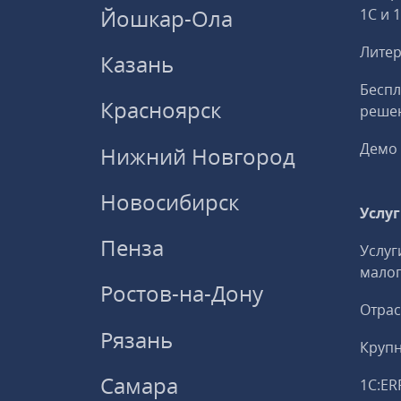
Йошкар-Ола
1С и 
Литер
Казань
Беспл
Красноярск
решен
Демо 
Нижний Новгород
Новосибирск
Услу
Пенза
Услуг
малог
Ростов-на-Дону
Отрас
Рязань
Круп
Самара
1С:ER