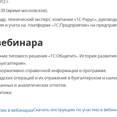
12 г.
1:30 (время московское).
др, технический эксперт, компании «1С-Рарус», руковод
я и учета на платформе «1С:Предприятие» на предприя
вебинара
ние типового решения «1С:Общепит». История развития
Бухгалтерия».
нормативно-справочной информации в программе.
дских операций и их отражение в бухгалтерском и нало
анных и аналитических отчетов.
итики.
Скачать инструкцию по участию в вебин