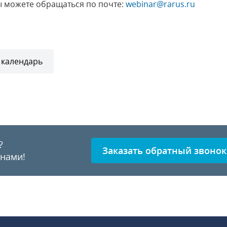
 можете обращаться по почте:
webinar@rarus.ru
 календарь
?
Заказать обратный звонок
 нами!