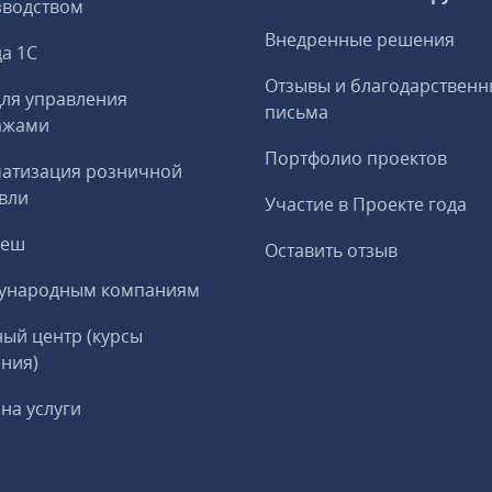
зводством
Внедренные решения
а 1С
Отзывы и благодарственн
ля управления
письма
ажами
Портфолио проектов
матизация розничной
вли
Участие в Проекте года
реш
Оставить отзыв
ународным компаниям
ый центр (курсы
ния)
на услуги