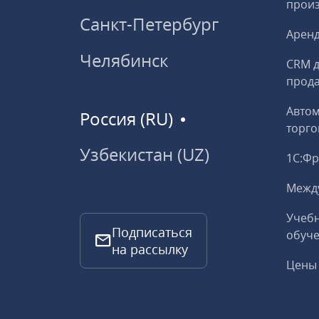
прои
Санкт-Петербург
Аренд
Челябинск
CRM д
прод
Авто
Россия (RU)
торго
Узбекистан (UZ)
1С:Ф
Межд
Учебн
Подписаться
обуче
на рассылку
Цены 