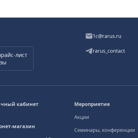
1c@rarus.ru
rarus_contact
прайс-лист
квы
чный кабинет
Мероприятия
Акции
рнет-магазин
Семинары, конференции