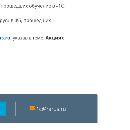
 прошедших обучение в «1С-
рус» в ФБ, прошедших
us.ru
, указав в теме:
Акция с
1c@rarus.ru