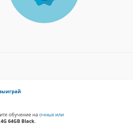
 выиграй
йдите обучение на
очных или
 4G 64GB Black
.