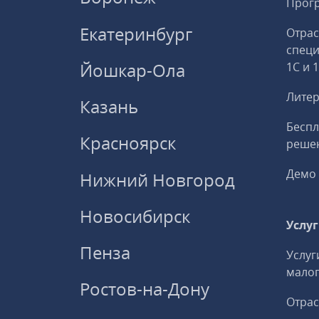
Прогр
Екатеринбург
Отрас
спец
Йошкар-Ола
1С и 
Литер
Казань
Беспл
Красноярск
решен
Демо 
Нижний Новгород
Новосибирск
Услу
Пенза
Услуг
малог
Ростов-на-Дону
Отрас