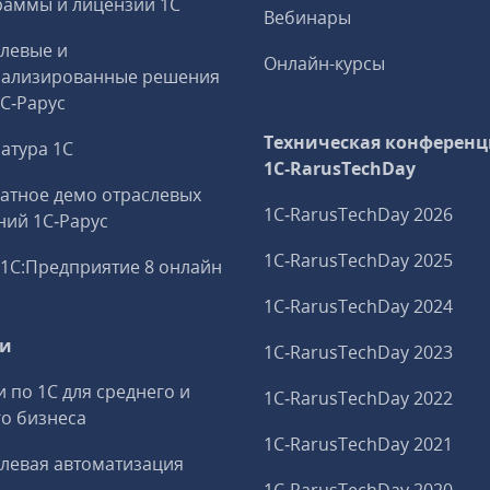
аммы и лицензии 1С
Вебинары
левые и
Онлайн-курсы
иализированные решения
1С‑Рарус
Техническая конференц
атура 1С
1C‑RarusTechDay
атное демо отраслевых
1C‑RarusTechDay 2026
ий 1С‑Рарус
1C‑RarusTechDay 2025
1С:Предприятие 8 онлайн
1C‑RarusTechDay 2024
ги
1C‑RarusTechDay 2023
и по 1С для среднего и
1C‑RarusTechDay 2022
о бизнеса
1C‑RarusTechDay 2021
левая автоматизация