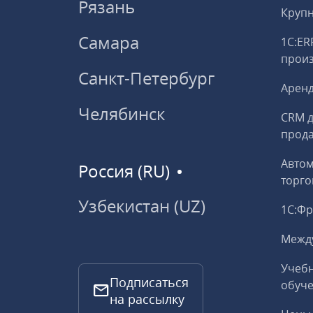
Рязань
Круп
Самара
1С:ER
прои
Санкт-Петербург
Аренд
Челябинск
CRM д
прод
Авто
Россия (RU)
торго
Узбекистан (UZ)
1С:Ф
Межд
Учебн
Подписаться
обуче
на рассылку