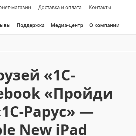
рнет-магазин
Доставка и оплата
Контакты
зывы
Поддержка
Медиа-центр
О компании
рузей «1С-
cebook «Пройди
«1С-Рарус» —
le New iPad