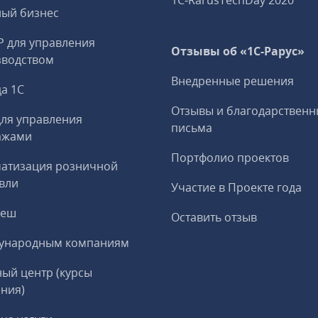
1C‑RarusTechDay 2020
ный бизнес
P для управления
Отзывы об «1С-Рарус»
зводством
Внедренные решения
а 1С
Отзывы и благодарственн
ля управления
письма
ажами
Портфолио проектов
матизация розничной
вли
Участие в Проекте года
реш
Оставить отзыв
ународным компаниям
ый центр (курсы
ния)